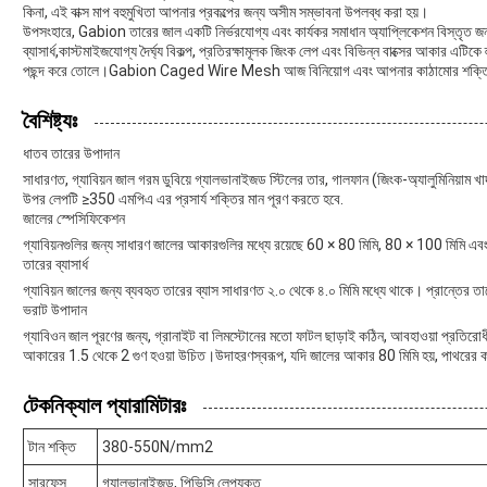
কিনা, এই বাক্স মাপ বহুমুখিতা আপনার প্রকল্পের জন্য অসীম সম্ভাবনা উপলব্ধ করা হয়।
উপসংহারে, Gabion তারের জাল একটি নির্ভরযোগ্য এবং কার্যকর সমাধান অ্যাপ্লিকেশন বিস্তৃত জন্
ব্যাসার্ধ,কাস্টমাইজযোগ্য দৈর্ঘ্য বিকল্প, প্রতিরক্ষামূলক জিংক লেপ এবং বিভিন্ন বাক্সের আকার এটিকে ল্যা
পছন্দ করে তোলে।Gabion Caged Wire Mesh আজ বিনিয়োগ এবং আপনার কাঠামোর শক্তি এবং 
বৈশিষ্ট্যঃ
ধাতব তারের উপাদান
সাধারণত, গ্যাবিয়ন জাল গরম ডুবিয়ে গ্যালভানাইজড স্টিলের তার, গালফান (জিংক-অ্যালুমিনিয়াম খ
উপর লেপটি ≥350 এমপিএ এর প্রসার্য শক্তির মান পূরণ করতে হবে.
জালের স্পেসিফিকেশন
গ্যাবিয়নগুলির জন্য সাধারণ জালের আকারগুলির মধ্যে রয়েছে 60 × 80 মিমি, 80 × 100 মিমি 
তারের ব্যাসার্ধ
গ্যাবিয়ন জালের জন্য ব্যবহৃত তারের ব্যাস সাধারণত ২.০ থেকে ৪.০ মিমি মধ্যে থাকে। প্রান্তের ত
ভরাট উপাদান
গ্যাবিওন জাল পূরণের জন্য, গ্রানাইট বা লিমস্টোনের মতো ফাটল ছাড়াই কঠিন, আবহাওয়া প্রতিরো
আকারের 1.5 থেকে 2 গুণ হওয়া উচিত।উদাহরণস্বরূপ, যদি জালের আকার 80 মিমি হয়, পাথরে
টেকনিক্যাল প্যারামিটারঃ
টান শক্তি
380-550N/mm2
সারফেস
গ্যালভানাইজড, পিভিসি লেপযুক্ত