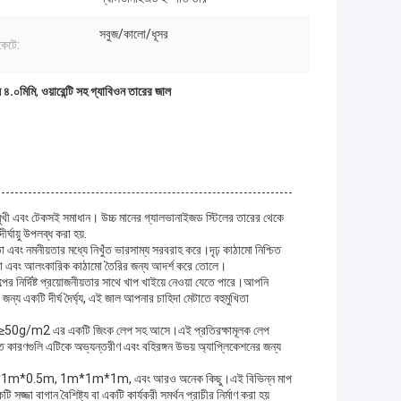
সবুজ/কালো/ধূসর
কেটে:
াল ৪.০মিমি
,
ওয়ারেন্টি সহ গ্যাবিওন তারের জাল
একটি বহুমুখী এবং টেকসই সমাধান। উচ্চ মানের গ্যালভানাইজড স্টিলের তারের থেকে
ায়ু উপলব্ধ করা হয়.
 এবং নমনীয়তার মধ্যে নিখুঁত ভারসাম্য সরবরাহ করে।দৃঢ় কাঠামো নিশ্চিত
বেড়া এবং আলংকারিক কাঠামো তৈরির জন্য আদর্শ করে তোলে।
ল্পের নির্দিষ্ট প্রয়োজনীয়তার সাথে খাপ খাইয়ে নেওয়া যেতে পারে।আপনি
 জন্য একটি দীর্ঘ দৈর্ঘ্য, এই জাল আপনার চাহিদা মেটাতে বহুমুখিতা
2 বা ≥50g/m2 এর একটি জিংক লেপ সহ আসে।এই প্রতিরক্ষামূলক লেপ
শগত কারণগুলি এটিকে অভ্যন্তরীণ এবং বহিরঙ্গন উভয় অ্যাপ্লিকেশনের জন্য
m*2m, 2m*1m*0.5m, 1m*1m*1m, এবং আরও অনেক কিছু।এই বিভিন্ন মাপ
জা বাগান বৈশিষ্ট্য বা একটি কার্যকরী সমর্থন প্রাচীর নির্মাণ করা হয়