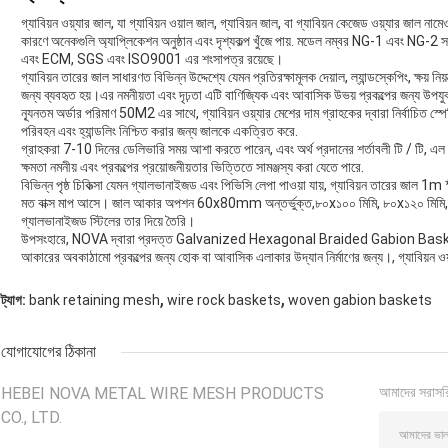
গ্যাবিয়ন ওয়্যার জাল, যা গ্যাবিয়ন ওয়াল জাল, গ্যাবিয়ন জাল, বা গ্যাবিয়ন কেজেড ওয়্যার জাল নামে
কারণে অনেকগুলি অ্যাপ্লিকেশন অনুষ্ঠান এবং দৃশ্যকল্প খুঁজে পায়. মডেল নম্বর NG-1 এবং NG-2 সহ 
এবং ECM, SGS এবং ISO9001 এর শংসাপত্র রয়েছে।
গ্যাবিয়ন তারের জাল সাধারণত বিভিন্ন উদ্দেশ্যে যেমন প্রতিরক্ষামূলক দেয়াল, ল্যান্ডস্কেপিং, ক্ষয় নিয
জন্য ব্যবহৃত হয়।এর নমনীয়তা এবং দৃঢ়তা এটি বাণিজ্যিক এবং আবাসিক উভয় প্রকল্পের জন্য উপয
ন্যূনতম অর্ডার পরিমাণ 50M2 এর সাথে, গ্যাবিয়ন ওয়্যার মেশের দাম গ্রাহকের দ্বারা নির্বাচিত 
পরিবহন এবং হ্যান্ডলিং নিশ্চিত করার জন্য জালকে একত্রিত করে.
গ্রাহকরা 7-10 দিনের ডেলিভারি সময় আশা করতে পারেন, এবং অর্থ প্রদানের শর্তাবলী টি / টি, এল 
ক্ষমতা নমনীয় এবং প্রকল্পের প্রয়োজনীয়তার ভিত্তিতে সামঞ্জস্য করা যেতে পারে.
বিভিন্ন পৃষ্ঠ চিকিত্সা যেমন গ্যালভানাইজড এবং পিভিসি লেপা পাওয়া যায়, গ্যাবিয়ন ত
মত বাক্স মাপ আসে। জাল আকার অপশন 60x80mm অন্তর্ভুক্ত,৮০x১০০ মিমি, ৮০x১২০ মিমি, ১০০x
গ্যালভানাইজড স্টিলের তার দিয়ে তৈরি।
উপসংহারে, NOVA দ্বারা প্রদত্ত Galvanized Hexagonal Braided Gabion Baskets জল এ
আকারের অবকাঠামো প্রকল্পের জন্য হোক বা আবাসিক এলাকার উদ্যান নির্মাণের জন্য।, গ্যাবিয়ন ও
,
,
ট্যাগ:
bank retaining mesh
wire rock baskets
woven gabion baskets
যোগাযোগের ঠিকানা
HEBEI NOVA METAL WIRE MESH PRODUCTS
আমাদের সরাসর
CO., LTD.