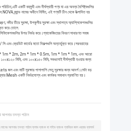
ও পরিচিত,এটি একটি বহুমুখী এবং দীর্ঘস্থায়ী পণ্য যা এর অনন্য বৈশিষ্ট্যগুলির
NOVA ব্র্যান্ড নামের অধীনে নির্মিত, এই পণ্যটি চীন থেকে উত্পাদিত হয়
়ন্ত্রণ, নদীর তীরে সুরক্ষা, উপকূলীয় সুরক্ষা এবং স্থাপত্য অ্যাপ্লিকেশনগুলির
ুক্ত করে তোলে.
স্পেসিফিকেশনগুলির উপর নির্ভর করে।প্যাকেজিংয়ের বিবরণ সাধারণত সহজ
/ সি এবং ক্রেডিট কার্ডের মতো বিকল্পগুলি অন্তর্ভুক্ত করে।সরবরাহের
ারের জাল 1m * 1m * 2m, 2m * 1m * 0.5m, 1m * 1m * 1m, এবং আরো
১২০ মিমি, এবং ১০০x১৫০ মিমি, সবগুলোই দীর্ঘস্থায়ী হওয়ার জন্য
বং মাটি সুরক্ষার পাশাপাশি সেতু সুরক্ষার জন্য আদর্শ।সেটা বড়
য়্যার Mesh একটি নির্ভরযোগ্য এবং কার্যকর সমাধান প্রমাণিত হয়।
ি আপনার তদন্ত পাঠান