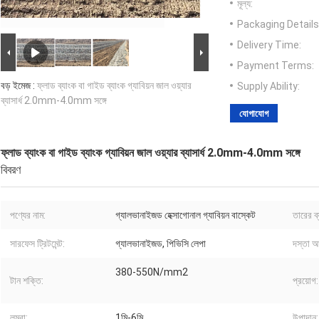
মূল্য:
Packaging Details
Delivery Time:
Payment Terms:
বড় ইমেজ :
ফ্লাড ব্যাংক বা গাইড ব্যাংক গ্যাবিয়ন জাল ওয়্যার
Supply Ability:
ব্যাসার্ধ 2.0mm-4.0mm সঙ্গে
যোগাযোগ
ফ্লাড ব্যাংক বা গাইড ব্যাংক গ্যাবিয়ন জাল ওয়্যার ব্যাসার্ধ 2.0mm-4.0mm সঙ্গে
বিবরণ
পণ্যের নাম:
গ্যালভানাইজড হেক্সাগোনাল গ্যাবিয়ন বাস্কেট
তারের ব্
সারফেস ট্রিটমেন্ট:
গ্যালভানাইজড, পিভিসি লেপা
দস্তা 
380-550N/mm2
টান শক্তি:
প্রয়োগ:
লম্বা:
1মি-6মি
উপাদান: