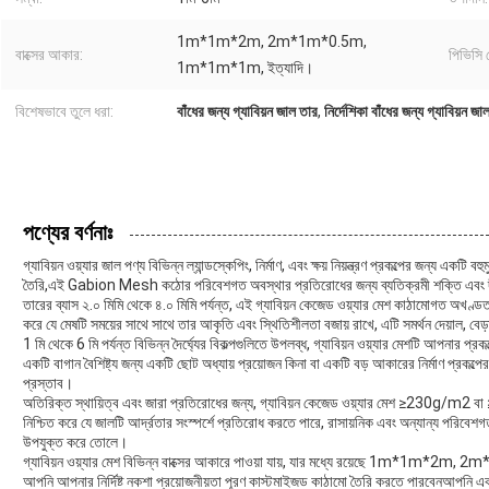
1m*1m*2m, 2m*1m*0.5m,
বাক্সের আকার:
পিভিসি 
1m*1m*1m, ইত্যাদি।
বিশেষভাবে তুলে ধরা:
বাঁধের জন্য গ্যাবিয়ন জাল তার
,
নির্দেশিকা বাঁধের জন্য গ্যাবিয়ন জ
পণ্যের বর্ণনাঃ
গ্যাবিয়ন ওয়্যার জাল পণ্য বিভিন্ন ল্যান্ডস্কেপিং, নির্মাণ, এবং ক্ষয় নিয়ন্ত্রণ প্রকল্পের জন্য 
তৈরি,এই Gabion Mesh কঠোর পরিবেশগত অবস্থার প্রতিরোধের জন্য ব্যতিক্রমী শক্তি এবং দীর্ঘ
তারের ব্যাস ২.০ মিমি থেকে ৪.০ মিমি পর্যন্ত, এই গ্যাবিয়ন কেজেড ওয়্যার মেশ কাঠামোগত অখণ্ডতা
করে যে মেষটি সময়ের সাথে সাথে তার আকৃতি এবং স্থিতিশীলতা বজায় রাখে, এটি সমর্থন দেয়াল, 
1 মি থেকে 6 মি পর্যন্ত বিভিন্ন দৈর্ঘ্যের বিকল্পগুলিতে উপলব্ধ, গ্যাবিয়ন ওয়্যার মেশটি আপনার প্রক
একটি বাগান বৈশিষ্ট্য জন্য একটি ছোট অধ্যায় প্রয়োজন কিনা বা একটি বড় আকারের নির্মাণ প্রকল্পের
প্রস্তাব।
অতিরিক্ত স্থায়িত্ব এবং জারা প্রতিরোধের জন্য, গ্যাবিয়ন কেজেড ওয়্যার মেশ ≥230g/m
নিশ্চিত করে যে জালটি আর্দ্রতার সংস্পর্শে প্রতিরোধ করতে পারে, রাসায়নিক এবং অন্যান্য পরিবে
উপযুক্ত করে তোলে।
গ্যাবিয়ন ওয়্যার মেশ বিভিন্ন বাক্সের আকারে পাওয়া যায়, যার মধ্যে রয়েছে 1m*1
আপনি আপনার নির্দিষ্ট নকশা প্রয়োজনীয়তা পূরণ কাস্টমাইজড কাঠামো তৈরি করতে পারবেনআপনি একটি সজ্