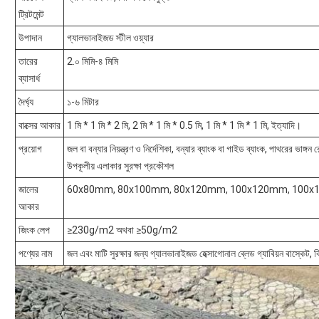
ট্রিটমেন্ট
উপাদান
গ্যালভানাইজড স্টীল ওয়্যার
তারের
2.০ মিমি-৪ মিমি
ব্যাসার্ধ
দৈর্ঘ্য
১-৬ মিটার
বাক্সের আকার
1 মি * 1 মি * 2 মি, 2 মি * 1 মি * 0.5 মি, 1 মি * 1 মি * 1 মি, ইত্যাদি।
প্রয়োগ
জল বা বন্যার নিয়ন্ত্রণ ও নির্দেশিকা, বন্যার ব্যাংক বা গাইড ব্যাংক, পাথরের ভাঙ্গন
উপকূলীয় এলাকার সুরক্ষা প্রকৌশল
জালের
60x80mm, 80x100mm, 80x120mm, 100x120mm, 100
আকার
জিংক লেপ
≥230g/m2 অথবা ≥50g/m2
পণ্যের নাম
জল এবং মাটি সুরক্ষার জন্য গ্যালভানাইজড হেক্সাগোনাল ব্লেড গ্যাবিয়ন বাস্কেট, ব্র