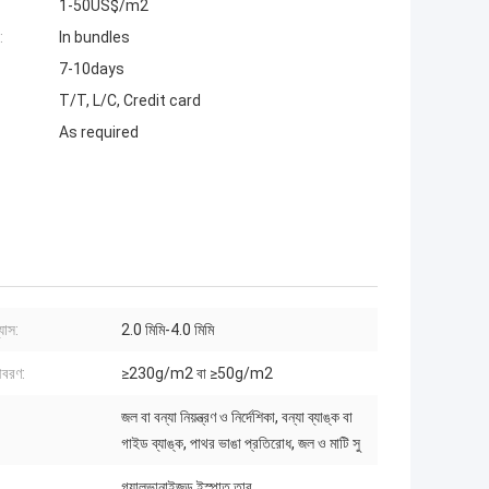
1-50US$/m2
:
In bundles
7-10days
T/T, L/C, Credit card
As required
যাস:
2.0 মিমি-4.0 মিমি
আবরণ:
≥230g/m2 বা ≥50g/m2
জল বা বন্যা নিয়ন্ত্রণ ও নির্দেশিকা, বন্যা ব্যাঙ্ক বা
গাইড ব্যাঙ্ক, পাথর ভাঙা প্রতিরোধ, জল ও মাটি সু
গ্যালভানাইজড ইস্পাত তার