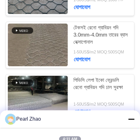
যোগাযোগ
সাইট
ম্যাপ
টেকসই রেনো গ্যাবিয়ন গদি
3.0mm-4.0mm তারের ব্যাস
হেক্সাগোনাল
গোপনীয়তা
1-50US$/m2 MOQ:500SQM
নীতি
যোগাযোগ
পিভিসি লেপা ইকো ফ্রেন্ডলি
রেনো গ্যাবিয়ন গদি ঢাল সুরক্ষা
1-50US$/m2 MOQ:500SQM
যোগাযোগ
Pearl Zhao
সব
4:11 AM