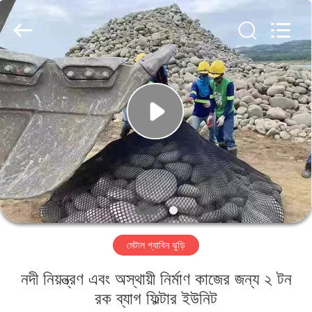
Metal
Wire
Mesh
Products
Co.,
Ltd..
All
Rights
বাড়ি
Reserved.
পণ্য
ভিডিও
ভিআর
শো
মেটাল গ্যাবিন ঝুড়ি
আমাদের
নদী নিয়ন্ত্রণ এবং অস্থায়ী নির্মাণ কাজের জন্য ২ টন
সম্বন্ধে
রক ব্যাগ ফিল্টার ইউনিট