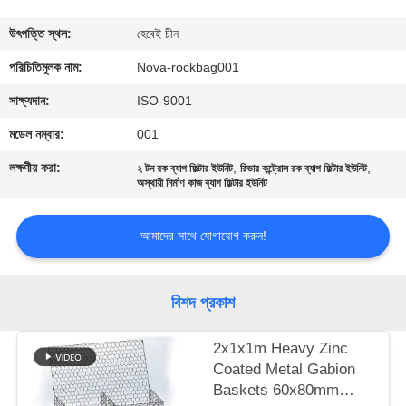
কারখানা
উৎপত্তি স্থল:
হেবেই চীন
পরিদর্শন
পরিচিতিমুলক নাম:
Nova-rockbag001
সাক্ষ্যদান:
ISO-9001
গুণমান
মডেল নম্বার:
001
নিয়ন্ত্রণ
লক্ষণীয় করা:
,
,
২ টন রক ব্যাগ ফিল্টার ইউনিট
রিভার কন্ট্রোল রক ব্যাগ ফিল্টার ইউনিট
অস্থায়ী নির্মাণ কাজ ব্যাগ ফিল্টার ইউনিট
আমাদের
আমাদের সাথে যোগাযোগ করুন!
সাথে
যোগাযোগ
বিশদ প্রকাশ
খবর
2x1x1m Heavy Zinc
Coated Metal Gabion
মামলা
Baskets 60x80mm