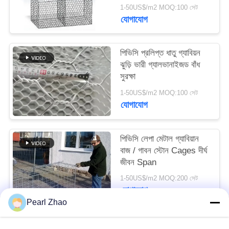
Hexagonal Mesh
1-50US$/m2 MOQ:100 সেট
যোগাযোগ
সাইট
ম্যাপ
পিভিসি প্রলিপ্ত ধাতু গ্যাবিয়ন
ঝুড়ি ভারী গ্যালভানাইজড বাঁধ
গোপনীয়তা
সুরক্ষা
নীতি
1-50US$/m2 MOQ:100 সেট
যোগাযোগ
পিভিসি লেপা মেটাল গ্যাবিয়ান
বাজ / গাবন স্টোন Cages দীর্ঘ
জীবন Span
1-50US$/m2 MOQ:200 সেট
যোগাযোগ
Pearl Zhao