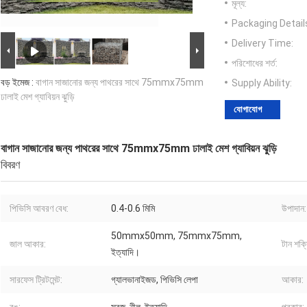
মূল্য:
Packaging Detail
Delivery Time:
পরিশোধের শর্ত:
বড় ইমেজ :
বাগান সাজানোর জন্য পাথরের সাথে 75mmx75mm
Supply Ability:
ঢালাই মেশ গ্যাবিয়ন ঝুড়ি
যোগাযোগ
বাগান সাজানোর জন্য পাথরের সাথে 75mmx75mm ঢালাই মেশ গ্যাবিয়ন ঝুড়ি
বিবরণ
পিভিসি আবরণ বেধ:
0.4-0.6 মিমি
উপাদান:
50mmx50mm, 75mmx75mm,
জাল আকার:
টান শক্
ইত্যাদি।
সারফেস ট্রিটমেন্ট:
গ্যালভানাইজড, পিভিসি লেপা
আকার: