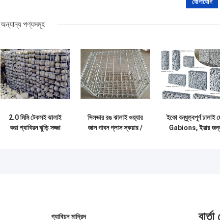
অন্যান্য পণ্যসমূহ
2.0 মিমি টেকসই ঝালাই
সিলভার রঙ ঝালাই ওয়্যার
ইকো বন্ধুত্বপূর্ণ ঢালাই ম
করা গ্যাবিয়ন ঝুড়ি সজ্জা
জাল গাবন গ্লাস স্কয়ার /
Gabions, ইয়ার জন্
এলাকায় দীর্ঘ জীবনকাল
বৃত্তাকার আকার
এন্টি জারা Gabion প্ল্যান
বক্স
বার্তা
গ্যাবিয়ন মাদ্রিদ