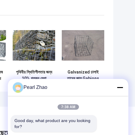
েষ
পৃথিবীর স্থিতিশীলতার জন্য
Galvanized ঢালাই
য
10% গলফন লেপা
তারের জাল Gabions
্ট
ওয়েলেড মেশ জ্যামন
উচ্চ শক্তি দীর্ঘ সেবা জীবন
Pearl Zhao
7:38 AM
Good day, what product are you looking 
for?
 ছেড়ে