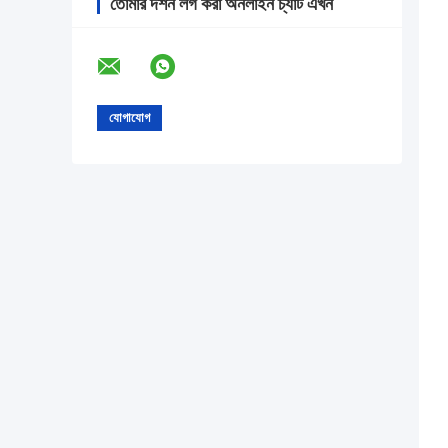
তোমার দর্শন লগ করা অনলাইন চ্যাট এখন