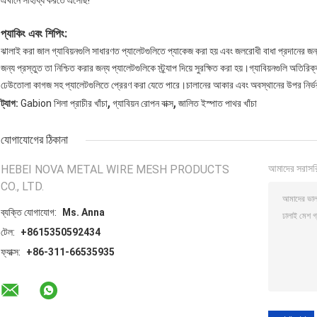
এখানে সাহায্য করতে এসেছি!
প্যাকিং এবং শিপিং:
ঝালাই করা জাল গ্যাবিয়নগুলি সাধারণত প্যালেটগুলিতে প্যাকেজ করা হয় এবং জলরোধী বাধা প্রদানের জন্
জন্য প্রস্তুত তা নিশ্চিত করার জন্য প্যালেটগুলিকে স্ট্র্যাপ দিয়ে সুরক্ষিত করা হয়।গ্যাবিয়নগুলি অতির
ঢেউতোলা কাগজ সহ প্যালেটগুলিতে প্রেরণ করা যেতে পারে।চালানের আকার এবং অবস্থানের উপর নির্ভর কর
,
,
ট্যাগ:
Gabion শিলা প্রাচীর খাঁচা
গ্যাবিয়ন রোপন বাক্স
জালিত ইস্পাত পাথর খাঁচা
যোগাযোগের ঠিকানা
HEBEI NOVA METAL WIRE MESH PRODUCTS
আমাদের সরাসর
CO., LTD.
ব্যক্তি যোগাযোগ:
Ms. Anna
টেল:
+8615350592434
ফ্যাক্স:
+86-311-66535935