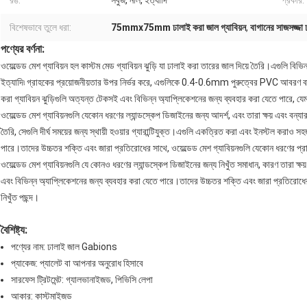
রঙ:
সবুজ, নীল, ইত্যাদি
প্রকার:
বিশেষভাবে তুলে ধরা:
75mmx75mm ঢালাই করা জাল গ্যাবিয়ন
,
বাগানের সাজসজ্জা 
পণ্যের বর্ণনা:
ওয়েল্ডেড মেশ গ্যাবিয়ন হল কাস্টম মেড গ্যাবিয়ন ঝুড়ি যা ঢালাই করা তারের জাল দিয়ে তৈ
ইত্যাদি৷ গ্রাহকের প্রয়োজনীয়তার উপর নির্ভর করে, এগুলিকে 0.4-0.6mm পুরুত্বের PVC আবর
করা গ্যাবিয়ন ঝুড়িগুলি অত্যন্ত টেকসই এবং বিভিন্ন অ্যাপ্লিকেশনের জন্য ব্যবহার করা যেতে পারে, য
ওয়েল্ডেড মেশ গ্যাবিয়নগুলি যেকোন ধরণের ল্যান্ডস্কেপ ডিজাইনের জন্য আদর্শ, এবং তারা ক্ষয় এবং বন্যা
তৈরি, সেগুলি দীর্ঘ সময়ের জন্য স্থায়ী হওয়ার গ্যারান্টিযুক্ত।এগুলি একত্রিত করা এবং ইনস্টল করা
পারে।তাদের উচ্চতর শক্তি এবং জারা প্রতিরোধের সাথে, ওয়েল্ডেড মেশ গ্যাবিয়নগুলি যেকোন ধরণের প্রাচী
ওয়েল্ডেড মেশ গ্যাবিয়নগুলি যে কোনও ধরণের ল্যান্ডস্কেপ ডিজাইনের জন্য নিখুঁত সমাধান, কারণ তারা ক্ষয়
এবং বিভিন্ন অ্যাপ্লিকেশনের জন্য ব্যবহার করা যেতে পারে।তাদের উচ্চতর শক্তি এবং জারা প্রতিরোধের সা
নিখুঁত পছন্দ।
বৈশিষ্ট্য:
পণ্যের নাম: ঢালাই জাল Gabions
প্যাকেজ: প্যালেট বা আপনার অনুরোধ হিসাবে
সারফেস ট্রিটমেন্ট: গ্যালভানাইজড, পিভিসি লেপা
আকার: কাস্টমাইজড