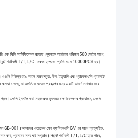
তৈরি এবং বিভি সার্টিফিকেশন রয়েছে।ন্যূনতম অর্ডারের পরিমাণ 500 সেটের সাথে,
ং পেমেন্ট শর্তাবলী T/T, L/C।সরবরাহ ক্ষমতা প্রতি মাসে 10000PCS হয়।
দি। এগুলি বিভিন্ন রঙে আসে যেমন সবুজ, নীল, ইত্যাদি এবং প্যাকেজগুলি প্যালেটে
 ক্ষমতা রয়েছে, যা এগুলিকে অনেক প্রকল্পের জন্য একটি আদর্শ সমাধান করে
ান্ত পছন্দ।এগুলি ইনস্টল করা সহজ এবং ন্যূনতম রক্ষণাবেক্ষণের প্রয়োজন, এগুলি
র হল GB-001।আমাদের ওয়েল্ডেড মেশ গ্যাবিয়নগুলি BV এর সাথে প্রত্যয়িত,
রদান করি, প্রসবের সময় দুই সপ্তাহ।পেমেন্ট শর্তাবলী T/T, L/C হতে পারে,