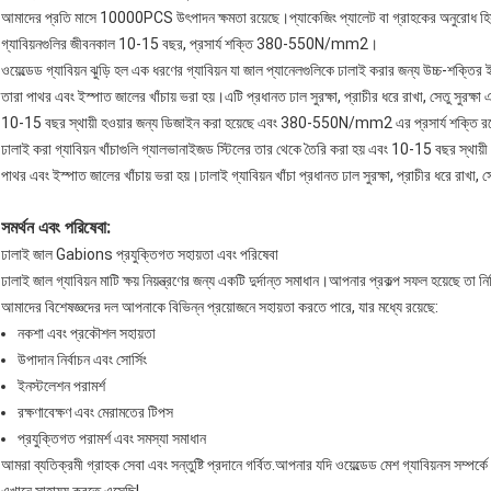
আমাদের প্রতি মাসে 10000PCS উৎপাদন ক্ষমতা রয়েছে।প্যাকেজিং প্যালেট বা গ্রাহকের অনুরোধ হিস
গ্যাবিয়নগুলির জীবনকাল 10-15 বছর, প্রসার্য শক্তি 380-550N/mm2।
ওয়েল্ডেড গ্যাবিয়ন ঝুড়ি হল এক ধরণের গ্যাবিয়ন যা জাল প্যানেলগুলিকে ঢালাই করার জন্য উচ্চ-শক্
তারা পাথর এবং ইস্পাত জালের খাঁচায় ভরা হয়।এটি প্রধানত ঢাল সুরক্ষা, প্রাচীর ধরে রাখা, সেতু সুরক্ষা এ
10-15 বছর স্থায়ী হওয়ার জন্য ডিজাইন করা হয়েছে এবং 380-550N/mm2 এর প্রসার্য শক্তি র
ঢালাই করা গ্যাবিয়ন খাঁচাগুলি গ্যালভানাইজড স্টিলের তার থেকে তৈরি করা হয় এবং 10-15 বছর স্থায়
পাথর এবং ইস্পাত জালের খাঁচায় ভরা হয়।ঢালাই গ্যাবিয়ন খাঁচা প্রধানত ঢাল সুরক্ষা, প্রাচীর ধরে রাখা, সে
সমর্থন এবং পরিষেবা:
ঢালাই জাল Gabions প্রযুক্তিগত সহায়তা এবং পরিষেবা
ঢালাই জাল গ্যাবিয়ন মাটি ক্ষয় নিয়ন্ত্রণের জন্য একটি দুর্দান্ত সমাধান।আপনার প্রকল্প সফল হয়েছে ত
আমাদের বিশেষজ্ঞদের দল আপনাকে বিভিন্ন প্রয়োজনে সহায়তা করতে পারে, যার মধ্যে রয়েছে:
নকশা এবং প্রকৌশল সহায়তা
উপাদান নির্বাচন এবং সোর্সিং
ইনস্টলেশন পরামর্শ
রক্ষণাবেক্ষণ এবং মেরামতের টিপস
প্রযুক্তিগত পরামর্শ এবং সমস্যা সমাধান
আমরা ব্যতিক্রমী গ্রাহক সেবা এবং সন্তুষ্টি প্রদানে গর্বিত.আপনার যদি ওয়েল্ডেড মেশ গ্যাবিয়নস স