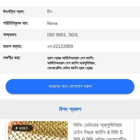
কারখানা
উৎপত্তি স্থল:
চীন
পরিদর্শন
পরিচিতিমুলক নাম:
Nova
সাক্ষ্যদান:
ISO 9001, SGS,
গুণমান
মডেল নম্বার:
এন-22122809
নিয়ন্ত্রণ
লক্ষণীয় করা:
,
ব্রাস ব্রোঞ্জ আর্কিটেকচারাল মেশ কার্টেন
,
আর্কিটেকচারাল মেশ কার্টেন অ্যালুমিনিয়াম
ডেকোরেটিভ মেটাল কার্টেন ব্রাস ব্রোঞ্জ
আমাদের
সাথে
আমাদের সাথে যোগাযোগ করুন!
যোগাযোগ
বিশদ প্রকাশ
খবর
সিলিং ডেভিডার অ্যালুমিনিয়াম
চেইন লিঙ্ক কার্টেন 4 মিমি 5
মামলা
মিমি 6 মিমি মেটাল ডেকোরেটিভ