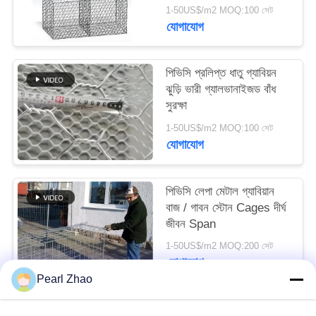
Hexagonal Mesh
1-50US$/m2 MOQ:100 সেট
যোগাযোগ
সাইট
ম্যাপ
পিভিসি প্রলিপ্ত ধাতু গ্যাবিয়ন
ঝুড়ি ভারী গ্যালভানাইজড বাঁধ
গোপনীয়তা
সুরক্ষা
নীতি
1-50US$/m2 MOQ:100 সেট
যোগাযোগ
পিভিসি লেপা মেটাল গ্যাবিয়ান
বাজ / গাবন স্টোন Cages দীর্ঘ
জীবন Span
1-50US$/m2 MOQ:200 সেট
যোগাযোগ
Pearl Zhao