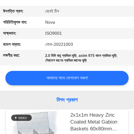
কারখানা
উৎপত্তি স্থল:
হেবেই চীন
পরিদর্শন
পরিচিতিমুলক নাম:
Nova
সাক্ষ্যদান:
ISO9001
গুণমান
মডেল নম্বার:
নোভা-20221003
নিয়ন্ত্রণ
লক্ষণীয় করা:
,
,
2.0 মিমি ধাতু গ্যাবিয়ন ঝুড়ি
astm 975 ধাতব গ্যাবিয়ন ঝুড়ি
টেরামেশ ধরণের গ্যাবিয়ন জালের ঝুড়ি
আমাদের
আমাদের সাথে যোগাযোগ করুন!
সাথে
যোগাযোগ
বিশদ প্রকাশ
খবর
2x1x1m Heavy Zinc
Coated Metal Gabion
মামলা
Baskets 60x80mm