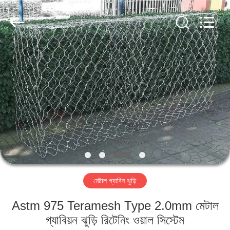
Metal
Wire
Mesh
Products
Co.,
Ltd..
All
Rights
বাড়ি
Reserved.
পণ্য
ভিডিও
ভিআর
শো
মেটাল গ্যাবিন ঝুড়ি
আমাদের
Astm 975 Teramesh Type 2.0mm মেটাল
সম্বন্ধে
গ্যাবিয়ন ঝুড়ি রিটেনিং ওয়াল সিস্টেম