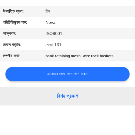
কারখানা
উৎপত্তি স্থল:
চীন
পরিদর্শন
পরিচিতিমুলক নাম:
Nova
সাক্ষ্যদান:
ISO9001
গুণমান
মডেল নম্বার:
নোভা-131
নিয়ন্ত্রণ
লক্ষণীয় করা:
,
bank retaining mesh
wire rock baskets
আমাদের
আমাদের সাথে যোগাযোগ করুন!
সাথে
যোগাযোগ
বিশদ প্রকাশ
খবর
মামলা