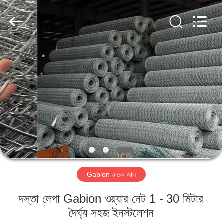
Metal
Wire
Mesh
Products
Co.,
Ltd..
All
Rights
বাড়ি
Reserved.
পণ্য
ভিডিও
ভিআর
শো
Gabion তারের জাল
আমাদের
দস্তা লেপা Gabion ওয়্যার নেট 1 - 30 মিটার
সম্বন্ধে
দৈর্ঘ্য সহজ ইনস্টলেশন