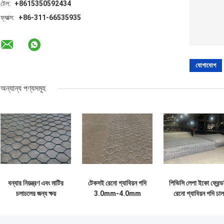
টেল:
+8615350592434
ফ্যাক্স:
+86-311-66535935
অন্যান্য পণ্যসমূহ
বন্যার নিয়ন্ত্রণ এবং মাটির
টেকসই রেনো গ্যাবিয়ন গদি
পিভিসি লেপা ইকো ফ্রেন্ড
চলাচলের জন্য ক্ষয়
3.0mm-4.0mm
রেনো গ্যাবিয়ন গদি ঢাল
প্রতিরোধী পিভিসি
তারের ব্যাস হেক্সাগোনাল
সুরক্ষা
লেপযুক্ত গ্যাবিয়ন গদি