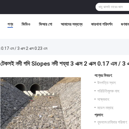
পণ্য
ভিডিও
ভিআর শো
আমাদের সম্বন্ধে
কারখানা পরিদর্শন
গুণমান 
স 0.17 এম / 3 এক্স 2 এক্স 0.23 এম
টেকসই নদী গদি Slopes নদী শয্যা 3 এক্স 2 এক্স 0.17 এম / 3 এ
পণ্যের বিবরণ:
উৎপত্তি স্থল:
পরিচিতিমুলক নাম:
সাক্ষ্যদান:
মডেল নম্বার:
প্রদান:
ন্যূনতম চাহিদার পরিমাণ: