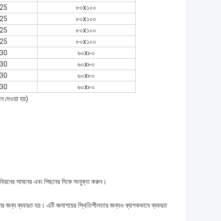
.25
৮০x১০০
.25
৮০x১০০
.25
৮০x১০০
.25
৮০x১০০
.30
৬০x৮০
.30
৬০x৮০
.30
৬০x৮০
.30
৬০x৮০
ন দেওয়া হয়)
যাবিয়নের সামনের এবং পিছনের দিকে সংযুক্ত করুন।
ন্ত্রণের জন্য ব্যবহৃত হয়। এটি জলাশয়ের স্থিতিশীলতার জন্যও ব্যাপকভাবে ব্যবহৃত