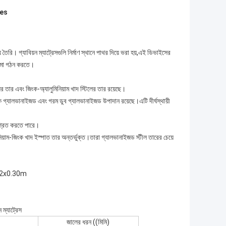
ges
ে তৈরি। গ্যাবিয়ন ম্যাট্রেসগুলি নির্মাণ স্থানে পাথর দিয়ে ভরা হয়,এই ডিভাইসের
ঠামো গঠন করতে।
লের তার এবং জিংক-অ্যালুমিনিয়াম খাদ স্টিলের তার রয়েছে।
িক গ্যালভানাইজড এবং গরম ডুব গ্যালভানাইজড উপাদান রয়েছে।এটি দীর্ঘস্থায়ী
িশ্রিত করতে পারে।
়াম-জিংক খাদ ইস্পাত তার অন্তর্ভুক্ত।তারা গ্যালভানাইজড স্টীল তারের চেয়ে
3x2x0.30m
ন ম্যাট্রেস
জালের ধরন ((মিমি)