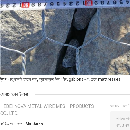
,
,
ট্যাগ:
ধাতু ঝালাই তারের জাল
ল্যান্ডস্কেপ শিলা খাঁচা
gabions এবং রেনো mattresses
যোগাযোগের ঠিকানা
HEBEI NOVA METAL WIRE MESH PRODUCTS
আমাদের সরাসর
CO., LTD.
ব্যক্তি যোগাযোগ:
Ms. Anna