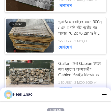
যোগাযোগ
সাইট
ম্যাপ
ভূতাত্ত্বিক ফ্যাব্রিক ওজন 300g
/ এম 2 বালি ঘাঁটি প্রাচীর গর্ত
আকার 76.2x76.2mm উচ্চ
গোপনীয়তা
শক্তি
1-50US$/m2 MOQ:1
নীতি
যোগাযোগ
Galfan লেপা Gabion তারের
জাল প্যানেল অভ্যন্তরীণ
Gabion ডিজাইন সিলভার রঙ
1-50US$/m2 MOQ:3000 বর্গ মিটার
যোগাযোগ
Pearl Zhao
সব
4:00 AM