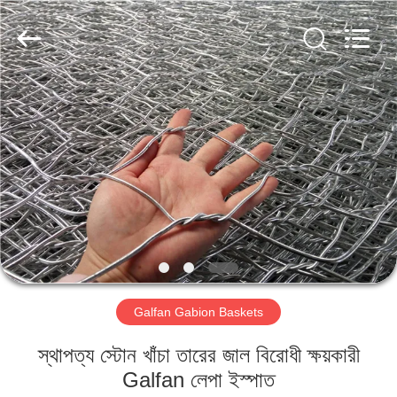
Metal
Wire
Mesh
Products
Co.,
Ltd..
All
Rights
বাড়ি
Reserved.
পণ্য
ভিডিও
ভিআর
শো
Galfan Gabion Baskets
আমাদের
স্থাপত্য স্টোন খাঁচা তারের জাল বিরোধী ক্ষয়কারী
সম্বন্ধে
Galfan লেপা ইস্পাত