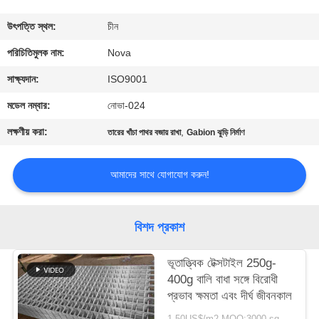
কারখানা
উৎপত্তি স্থল:
চীন
পরিদর্শন
পরিচিতিমুলক নাম:
Nova
সাক্ষ্যদান:
ISO9001
গুণমান
মডেল নম্বার:
নোভা-024
নিয়ন্ত্রণ
লক্ষণীয় করা:
,
তারের খাঁচা পাথর বজায় রাখা
Gabion ঝুড়ি নির্মাণ
আমাদের
আমাদের সাথে যোগাযোগ করুন!
সাথে
যোগাযোগ
বিশদ প্রকাশ
খবর
ভূতাত্ত্বিক টেক্সটাইল 250g-
400g বালি বাধা সঙ্গে বিরোধী
প্রভাব ক্ষমতা এবং দীর্ঘ জীবনকাল
মামলা
1-50US$/m2 MOQ:3000 square meters