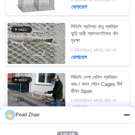
যোগাযোগ
সাইট
ম্যাপ
পিভিসি প্রলিপ্ত ধাতু গ্যাবিয়ন
ঝুড়ি ভারী গ্যালভানাইজড বাঁধ
সুরক্ষা
গোপনীয়তা
1-50US$/m2 MOQ:100 সেট
নীতি
যোগাযোগ
পিভিসি লেপা মেটাল গ্যাবিয়ান
বাজ / গাবন স্টোন Cages দীর্ঘ
জীবন Span
1-50US$/m2 MOQ:200 সেট
যোগাযোগ
Pearl Zhao
সব
7:41 AM