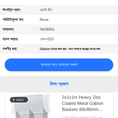
কারখানা
উৎপত্তি স্থল:
হেবেই চীন
পরিদর্শন
পরিচিতিমুলক নাম:
Nova
সাক্ষ্যদান:
ISO9001
গুণমান
মডেল নম্বার:
নোভা-015
নিয়ন্ত্রণ
লক্ষণীয় করা:
,
Gabion তারের জাল বাক্স
ডবল পাকানো ষড়যন্ত্র তারের জাল
আমাদের
আমাদের সাথে যোগাযোগ করুন!
সাথে
যোগাযোগ
বিশদ প্রকাশ
খবর
2x1x1m Heavy Zinc
Coated Metal Gabion
Baskets 60x80mm
মামলা
Hexagonal Mesh
1-50US$/m2 MOQ:100 সেট