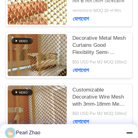
মিমি 6 মিমি মেটাল ডেকোরেটিভ
আলোচনাযোগ্য MOQ:20 বর্গ মিটার
খবর
যোগাযোগ
মামলা
Decorative Metal Mesh
Curtains Good
Flexibility Semi-
transparent For Your
SITEMAP
$50 USD Per M2 MOQ:100m2
High-class Decorative
যোগাযোগ
Purpose
গোপনীয়তা
Customizable
নীতি
Decorative Wire Mesh
with 3mm-18mm Mesh
Opening 0.5-2mm Wire
$50 USD Per M2 MOQ:100m2
Diameter and
যোগাযোগ
40%-85% Open Area
Pearl Zhao