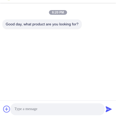
সব
6:20 PM
Good day, what product are you looking for?
মেটাল গ্যাবিন ঝুড়ি
Gabion তারের জাল
গ্যাবিয়ন মাদ্রিদ
আলংকারিক তারের জাল
সামরিক বাধা
গ্যালভানাইজড গ্যাবিয়ন বক্স
Galfan Gabion
পিভিসি লেপা Gabion
Baskets
সাবস্ক্রাইব