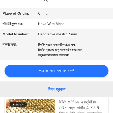
সম্বন্ধে
Place of Origin:
China
পরিচিতিমুলক নাম:
Nova Wire Mesh
কারখানা
Model Number:
Decorative mesh 1.5mm
পরিদর্শন
লক্ষণীয় করা:
,
ডিজাইন প্রকল্প আলংকারিক তারের জাল
,
ডিজাইন প্রকল্পের জন্য আলংকারিক তারের জাল
বহুমুখিতা আলংকারিক তারের জাল
গুণমান
নিয়ন্ত্রণ
আমাদের সাথে যোগাযোগ করুন!
আমাদের
বিশদ প্রকাশ
সাথে
সিলিং ডেভিডার অ্যালুমিনিয়াম
যোগাযোগ
চেইন লিঙ্ক কার্টেন 4 মিমি 5