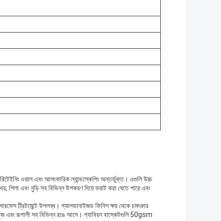
রণ, রিটেইনিং ওয়াল এবং আলংকারিক ল্যান্ডস্কেপিং অন্তর্ভুক্ত। এগুলি উচ্চ
পাথর, শিলা এবং নুড়ি সহ বিভিন্ন উপকরণ দিয়ে ভরাট করা যেতে পারে এবং
সারফেস ট্রিটমেন্টে উপলব্ধ। গ্যালভানাইজড ফিনিশ ক্ষয় থেকে চমৎকার
, সবুজ এবং রূপালী সহ বিভিন্ন রঙে আসে। গ্যাবিয়ন বাস্কেটগুলি 50gsm