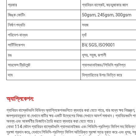
প্রকার
গ্যাবিয়ন বাস্কেট, ষড়ভুজাকার জাল
জিঙ্ক কোটিং
50gsm, 245gsm, 300gsm
নির্মাণ পদ্ধতি
সহজ
পরিবেশ-বান্ধব
হ্যাঁ
সার্টিফিকেশন
BV, SGS, ISO9001
রঙ
ধূসর, সবুজ, রূপালী
সারফেস ট্রিটমেন্ট
গ্যালভানাইজড/পিভিসি প্রলিপ্ত
দাম
বিস্তারিতের উপর ভিত্তি করে
অ্যাপ্লিকেশন:
গ্যাবিয়ন বাস্কেটগুলি বিভিন্ন অ্যাপ্লিকেশনগুলিতে ব্যবহার করা যেতে পারে, যার মধ্যে ক্ষয় নিয়ন্ত্
জলপ্রবাহযুক্ত বা যেখানে মাটির ক্ষয় একটি উদ্বেগের বিষয় সেখানে আদর্শ সমাধান। গ্যাবিয়নগুলি 
অনন্য এবং আকর্ষণীয় ডিজাইন তৈরি করতে ব্যবহার করা যেতে পারে।
নোভা 114 মেটাল গ্যাবিয়ন বাস্কেটগুলি গ্যালভানাইজড এবং পিভিসি-প্রলিপ্ত ফিনিশ সহ বিভিন্ন 
সুরক্ষা প্রদান করে, যেখানে পিভিসি-প্রলিপ্ত ফিনিশ অতিরিক্ত সুরক্ষা স্তর যুক্ত করে এবং ধূসর