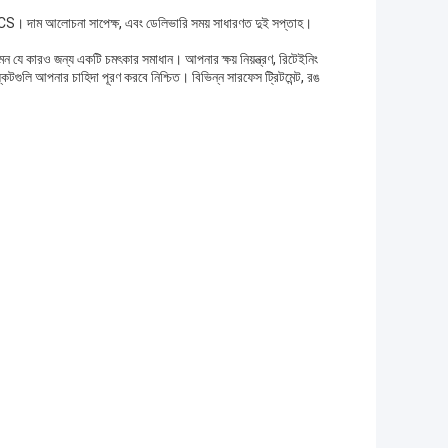
াণ 50PCS। দাম আলোচনা সাপেক্ষ, এবং ডেলিভারি সময় সাধারণত দুই সপ্তাহ।
এমন যে কারও জন্য একটি চমৎকার সমাধান। আপনার ক্ষয় নিয়ন্ত্রণ, রিটেইনিং
কেটগুলি আপনার চাহিদা পূরণ করবে নিশ্চিত। বিভিন্ন সারফেস ট্রিটমেন্ট, রঙ