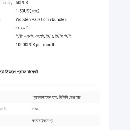
antity:
50PCS
1-50US$/m2
:
Wooden Pallet or in bundles
১৫-২০ দিন
টি/টি, এল/সি, এল/সি, ডি/এ, ডি/পি, টি/টি
10000PCS per month
া নিয়ন্ত্রণ গ্যাবন বাস্কেট
গ্যালভানাইজড তার, পিভিসি লেপা তার
দ্ধতি:
সহজ
কাস্টমাইজযোগ্য