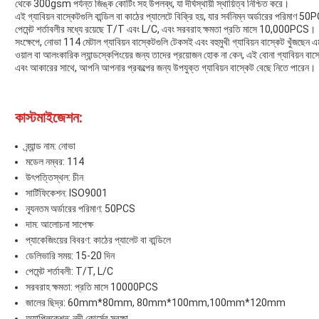
থেকে 300gsm পর্যন্ত জিঙ্ক কোটিং সহ উপলব্ধ, যা দীর্ঘস্থায়ী স্থায়িত্ব নিশ্চিত করে।
এই গ্যাবিয়ন বাস্কেটগুলি বান্ডিল বা কাঠের প্যালেটে বিক্রি হয়, যার সর্বনিম্ন অর্ডারের পরিম
পেমেন্ট শর্তাবলীর মধ্যে রয়েছে T/T এবং L/C, এবং সরবরাহ ক্ষমতা প্রতি মাসে 10,000PCS।
সংক্ষেপে, নোভা 114 মেটাল গ্যাবিয়ন বাস্কেটগুলি টেকসই এবং বহুমুখী গ্যাবিয়ন বাস্কেট খুঁজছেন 
ওয়াল বা আলংকারিক ল্যান্ডস্কেপিংয়ের জন্য তাদের প্রয়োজন হোক না কেন, এই বোনা গ্যাবিয়ন বাস্
এবং আকারের সাথে, আপনি আপনার প্রকল্পের জন্য উপযুক্ত গ্যাবিয়ন বাস্কেট বেছে নিতে পারেন।
কাস্টমাইজেশন:
ব্র্যান্ড নাম: নোভা
মডেল নম্বর: 114
উৎপত্তিস্থল: চীন
সার্টিফিকেশন: ISO9001
ন্যূনতম অর্ডারের পরিমাণ: 50PCS
দাম: আলোচনা সাপেক্ষ
প্যাকেজিংয়ের বিবরণ: কাঠের প্যালেট বা বান্ডিলে
ডেলিভারি সময়: 15-20 দিন
পেমেন্ট শর্তাবলী: T/T, L/C
সরবরাহ ক্ষমতা: প্রতি মাসে 10000PCS
জালের ছিদ্র: 60mm*80mm, 80mm*100mm,100mm*120mm
অ্যাপ্লিকেশন: নদী কোর্সের সুরক্ষা