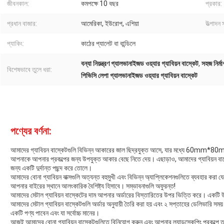
জীবনকাল:
কমপক্ষে 10 বছর
প্রকার:
প্রধান বাজার:
আমেরিকা, ইউরোপ, এশিয়া
উত্পাদন 
প্যাকিং:
কাঠের প্যালেট বা বান্ডিলে
বন্যা নিয়ন্ত্রণ গ্যালভানাইজড ওয়্যার গ্যাবিয়ন বাস্কেট
,
সহজ নির্ম
বিশেষভাবে তুলে ধরা:
পিভিসি লেপা গ্যালভানাইজড ওয়্যার গ্যাবিয়ন বাস্কেট
পণ্যের বর্ণনা:
আমাদের গ্যাবিয়ন বাস্কেটগুলি বিভিন্ন আকারের জাল ছিদ্রযুক্ত আসে, যার মধ্যে
আপনাকে আপনার প্রকল্পের জন্য উপযুক্ত আকার বেছে নিতে দেয়। এছাড়াও, আমাদের গ্যাবিয়ন বাস্ক
জন্য একটি দুর্দান্ত পছন্দ করে তোলে।
আমাদের বোনা গ্যাবিয়ন বাক্সগুলি অত্যন্ত বহুমুখী এবং বিভিন্ন অ্যাপ্লিকেশনগুলিতে ব্যবহার করা যেতে
আপনার বাইরের স্থানে আলংকারিক বৈশিষ্ট্য হিসাবে। সম্ভাবনাগুলি অফুরন্ত!
আমাদের মেটাল গ্যাবিয়ন বাস্কেটের দাম আপনার অর্ডারের বিস্তারিতের উপর ভিত্তি করে। একটি
আমাদের মেটাল গ্যাবিয়ন বাস্কেটগুলি অর্ডার অনুযায়ী তৈরি করা হয় এবং ২ সপ্তাহের ডেলিভারি সময় 
একটি পণ্য পাবেন এবং যা সর্বোচ্চ মানের।
আজই আমাদের বোনা গ্যাবিয়ন বাস্কেটগুলিতে বিনিয়োগ করুন এবং আপনার ল্যান্ডস্কেপিং প্রকল্পে ত