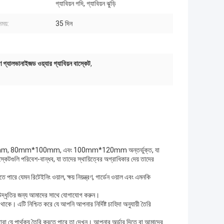
গ্যাবিয়ন গদি, গ্যাবিয়ন ঝুড়ি
সময়:
35 দিন
াণ গ্যালভানাইজড ওয়্যার গ্যাবিয়ন বাস্কেট
,
 60mm*80mm, 80mm*100mm, এবং 100mm*120mm অন্তর্ভুক্ত, যা
েটগুলি পরিবেশ-বান্ধব, যা তাদের স্থায়িত্বের অগ্রাধিকার দেয় তাদের
 পারে যেমন রিটেইনিং ওয়াল, ক্ষয় নিয়ন্ত্রণ, গার্ডেন ওয়াল এবং এমনকি
 উদ্ধৃতির জন্য আমাদের সাথে যোগাযোগ করুন।
থাকে। এটি নিশ্চিত করে যে আপনি আপনার নির্দিষ্ট চাহিদা অনুযায়ী তৈরি
ারা যে পার্থক্য তৈরি করতে পারে তা দেখুন। আপনার অর্ডার দিতে বা আমাদের