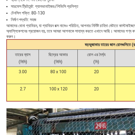
সারফেস ট্রিটমেন্ট: গ্যালভানাইজড/পিভিসি প্রলিপ্ত
টেনসিল শক্তি: 80-130
নির্মাণ পদ্ধতি: সহজ
আমাদের বোনা গ্যাবিয়ন, যা গ্যাবিয়ন বক্স নামেও পরিচিত, আপনার নির্দিষ্ট চাহিদা মেটাতে কাস্টম
অ্যাপ্লিকেশনের প্রয়োজন হয়, তবে আমরা আপনাকে সাহায্য করতে এখানে আছি। আমাদের পণ্য ক
করুন।
ষড়ভুজাকার তারের জাল রোলগুলিতে (
তারের ব্যাস
ছিদ্রের আকার
রোল এর দৈর্ঘ্য
(মিমি)
(মিমি)
(মি)
3.00
80 x 100
20
2.7
100 x 120
20