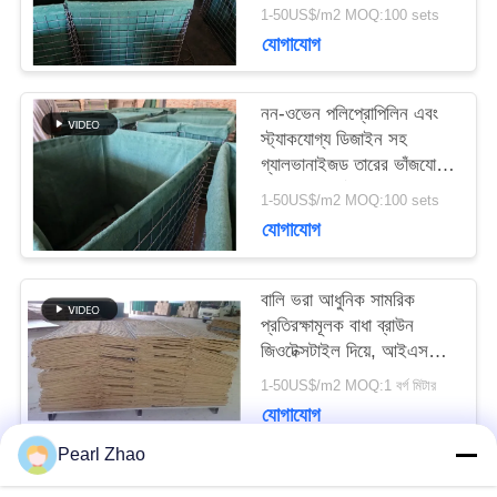
জিওটেক্সটাইল এবং বিভিন্ন
1-50US$/m2 MOQ:100 sets
আকারের
যোগাযোগ
খবর
নন-ওভেন পলিপ্রোপিলিন এবং
মামলা
স্ট্যাকযোগ্য ডিজাইন সহ
গ্যালভানাইজড তারের ভাঁজযোগ্য
বালি-মাটি ভর্তি প্রতিরক্ষা বাধা
1-50US$/m2 MOQ:100 sets
SITEMAP
যোগাযোগ
গোপনীয়তা
বালি ভরা আধুনিক সামরিক
প্রতিরক্ষামূলক বাধা ব্রাউন
নীতি
জিওটেক্সটাইল দিয়ে, আইএসও
পাস
1-50US$/m2 MOQ:1 বর্গ মিটার
যোগাযোগ
Pearl Zhao