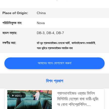
সম্বন্ধে
Place of Origin:
China
পরিচিতিমুলক নাম:
Nova
কারখানা
মডেল নম্বার:
DB-3, DB-4, DB-7
পরিদর্শন
লক্ষণীয় করা:
,
,
হট ডুব গ্যালভানাইজড হেসকো আর্মি
কাস্টমাইজেশন সেনাবাহিনী
গরম ডুবিয়ে গ্যালভানাইজড সামরিক বাধা
গুণমান
আমাদের সাথে যোগাযোগ করুন!
নিয়ন্ত্রণ
বিশদ প্রকাশ
আমাদের
সাথে
গ্যালভানাইজড ওয়্যার ফিনিস
মিলিটারি হেস্কো বাধা ভারী-ডুয়িং
যোগাযোগ
অ বোনা পলিপ্রোপিলিন