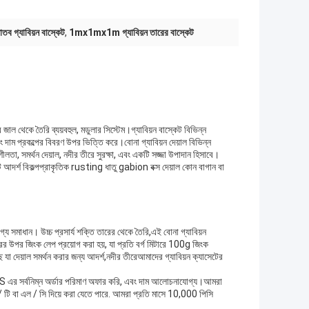
াতব গ্যাবিয়ন বাস্কেট
,
1mx1mx1m গ্যাবিয়ন তারের বাস্কেট
র জাল থেকে তৈরি ব্যয়বহুল, মডুলার সিস্টেম।গ্যাবিয়ন বাস্কেট বিভিন্ন
ং দাম প্রকল্পের বিবরণ উপর ভিত্তি করে।বোনা গ্যাবিয়ন দেয়াল বিভিন্ন
িশীলতা, সমর্থন দেয়াল, নদীর তীরে সুরক্ষা, এবং একটি সজ্জা উপাদান হিসাবে।
আদর্শ বিকল্পপ্রাকৃতিক rusting ধাতু gabion বক্স দেয়াল কোন বাগান বা
্য সমাধান। উচ্চ প্রসার্য শক্তি তারের থেকে তৈরি,এই বোনা গ্যাবিয়ন
রের উপর জিংক লেপ প্রয়োগ করা হয়, যা প্রতি বর্গ মিটারে 100g জিংক
া দেয়াল সমর্থন করার জন্য আদর্শ,নদীর তীরেআমাদের গ্যাবিয়ন ক্যাসেটের
 এর সর্বনিম্ন অর্ডার পরিমাণ অফার করি, এবং দাম আলোচনাযোগ্য।আমরা
 / টি বা এল / সি দিয়ে করা যেতে পারে. আমরা প্রতি মাসে 10,000 পিসি