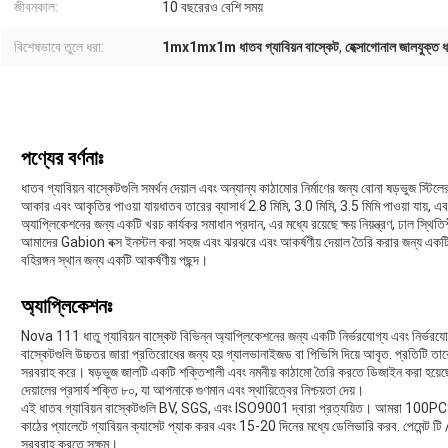
জীবনকাল:
10 বছরেরও বেশি সময়
বিশেষভাবে তুলে ধরা:
1mx1mx1m ধাতব গ্যাবিয়ন বাস্কেট
,
হেক্সাগোনাল জালযুক্ত ধ
পণ্যের বর্ণনাঃ
ধাতব গ্যাবিয়ন বাস্কেটগুলি সমর্থন দেয়াল এবং অন্যান্য কাঠামোর নির্মাণের জন্য বোনা ষড়ভুজ স্টিলে
আকার এবং আকৃতির পাওয়া যায়ধাতব তারের ব্যাসার্ধ 2.8 মিমি, 3.0 মিমি, 3.5 মিমি পাওয়া যায়, এব
অ্যাপ্লিকেশনের জন্য একটি খরচ কার্যকর সমাধান প্রদান, এর মধ্যে রয়েছে ক্ষয় নিয়ন্ত্রণ, ঢাল স্থিত
আমাদের Gabion বক্স ইনস্টল করা সহজ এবং ঝরঝরে এবং আকর্ষণীয় দেয়াল তৈরি করার জন্য একটি 
বহিরঙ্গন স্থান জন্য একটি আকর্ষণীয় পছন্দ।
অ্যাপ্লিকেশনঃ
Nova 111 ধাতু গ্যাবিয়ন বাস্কেট বিভিন্ন অ্যাপ্লিকেশনের জন্য একটি নির্ভরযোগ্য এবং নির্ভরযোগ
বাস্কেটগুলি উচ্চতর জারা প্রতিরোধের জন্য হয় গ্যালভানাইজড বা পিভিসি দিয়ে আবৃত. প্রতিটি তা
সরবরাহ করে। ষড়ভুজ জালটি একটি শক্তিশালী এবং নমনীয় কাঠামো তৈরি করতে ডিজাইন করা হয়েছে য
দেয়ালের প্রসার্য শক্তি ৮০, যা আপনাকে গুণমান এবং স্থায়িত্বের নিশ্চয়তা দেয়।
এই ধাতব গ্যাবিয়ন বাস্কেটগুলি BV, SGS, এবং ISO9001 দ্বারা প্রত্যয়িত। আমরা 100PCS
কাঠের প্যালেটে গ্যাবিয়ন ক্যাসেট প্যাক করব এবং 15-20 দিনের মধ্যে ডেলিভারি করব. পেমেন্ট টি
সরবরাহ করতে সক্ষম।