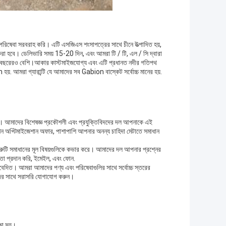
জড পরিষেবা সরবরাহ করি। এটি এসজিএস শংসাপত্রের সাথে চীনে উত্পাদিত হয়,
রা হবে। ডেলিভারি সময় 15-20 দিন, এবং আমরা টি / টি, এল / সি দ্বারা
বছরেরও বেশি।আকার কাস্টমাইজযোগ্য এবং এটি প্রধানত নদীর গতিপথ
. আমরা গ্যারান্টি যে আমাদের সব Gabion বাস্কেট সর্বোচ্চ মানের হয়.
রি। আমাদের বিশেষজ্ঞ প্রকৌশলী এবং প্রযুক্তিবিদদের দল আপনাকে এই
কেশন অপ্টিমাইজেশান অফার, পাশাপাশি আপনার অনন্য চাহিদা মেটাতে সমাধান
ং ত্রুটি সমাধানের মূল বিষয়গুলিকে কভার করে। আমাদের দল আপনার প্রশ্নের
া প্রদান করি, ইমেইল, এবং ফোন.
বেদিত। আমরা আমাদের পণ্য এবং পরিষেবাগুলির সাথে সর্বোচ্চ স্তরের
াদের সাথে সরাসরি যোগাযোগ করুন।
্ষা সহ।