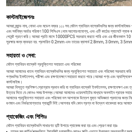
কাস্টমাইজেশনঃ
আমরা ব্র্যান্ড নাম, নোভা এবং মডেল নম্বর ১১১ সহ মেটাল গ্যাবিয়ন বাস্কেটগুলির জন্য কাস্টমাই
এবং সর্বনিম্ন অর্ডার পরিমাণ 100 পিসিএস।দাম আলোচনাযোগ্য, এবং এটি কাঠের প্যালেটে প্যাক ক
পেমেন্ট গ্রহণ করি। আমরা প্রতি মাসে 10000PCS সরবরাহ করতে পারি এবং এর জীবনকাল 10 
সুরক্ষার জন্য ব্যবহৃত হয়. প্রসারিত 0.2mm এবং তারের ব্যাসার্ধ 2.8mm, 3.0mm, 3.5mm হয়
সহায়তা ও সেবা:
মেটাল গ্যাবিয়ন বাস্কেট প্রযুক্তিগত সহায়তা এবং পরিষেবা
আমরা আমাদের ধাতব গ্যাবিয়ন বাস্কেটগুলির জন্য প্রযুক্তিগত সহায়তা এবং পরিষেবা সরবরাহ ক
পণ্যগুলির ইনস্টলেশন, পরীক্ষা এবং রক্ষণাবেক্ষণে সহায়তা করতে পারে।আমরা পণ্য এবং অ্যাপ্লি
কাস্টমাইজ।
আমরা বিস্তৃত প্রশিক্ষণ প্রোগ্রাম প্রদান করি যা গ্যাবিয়ন বাস্কেট ইনস্টলেশন, রক্ষণাবেক্ষণ এব
উত্তর দিতে যে কোনও সময় উপলব্ধ।আমরা আমাদের ওয়েবসাইটের মাধ্যমে অনলাইন গ্রাহক সহায়ত
আমাদের প্রযুক্তিগত সহায়তা এবং পরিষেবা দল আপনাকে উদ্বেগ মুক্ত অভিজ্ঞতা প্রদানের জন্য নি
গুণমান এবং নির্ভরযোগ্যতার গ্যারান্টি দিই।আপনার যদি কোন প্রশ্ন বা উদ্বেগ থাকেদয়া করে আম
প্যাকেজিং এবং শিপিংঃ
মেটাল গ্যাবিয়ন বাস্কেটগুলি সাধারণত দুটি উপায়ে প্যাকেজ করা হয় এবং প্রেরণ করা হয়ঃ
তাদের মূল কার্টন/বক্সগুলিতে, ট্রানজিট চলাকালীন কোনও ক্ষতি এড়াতে উপযুক্ত অভ্যন্তরীণ সুরক