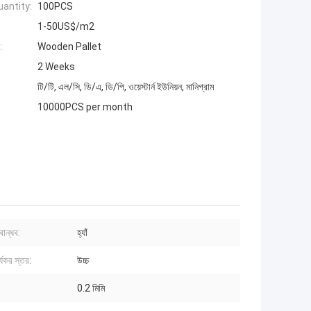
antity:
100PCS
1-50US$/m2
:
Wooden Pallet
2 Weeks
টি/টি, এল/সি, ডি/এ, ডি/পি, ওয়েস্টার্ন ইউনিয়ন, মানিগ্রাম
10000PCS per month
বান্ধব:
হ্যাঁ
্যকর স্তর:
উচ্চ
:
0.2 মিমি