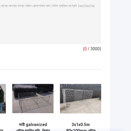
(
0
/ 3000)
ভারী galvanized
3x1x0.5m
টোন
মেটাল গ্যাবিন ঝুড়ি, খিলান
80x100mm মেটাল