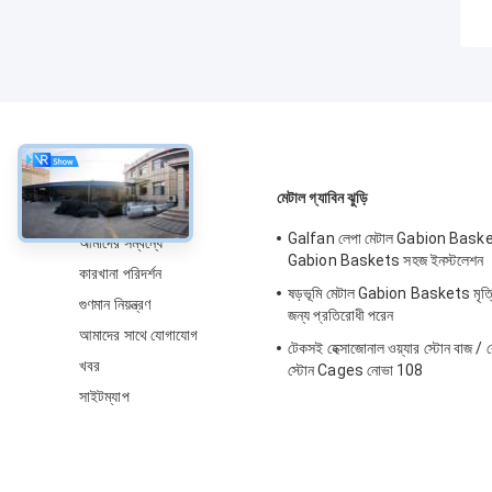
সম্বন্ধে
মেটাল গ্যাবিন ঝুড়ি
Galfan লেপা মেটাল Gabion Baske
আমাদের সম্বন্ধে
Gabion Baskets সহজ ইনস্টলেশন
কারখানা পরিদর্শন
ষড়ভূমি মেটাল Gabion Baskets মৃত্তিকা
গুণমান নিয়ন্ত্রণ
জন্য প্রতিরোধী পরেন
আমাদের সাথে যোগাযোগ
টেকসই হেক্সাজোনাল ওয়্যার স্টোন বাজ / ব
খবর
স্টোন Cages নোভা 108
সাইটম্যাপ