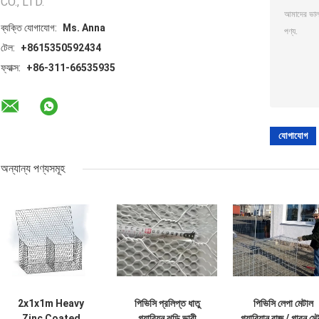
CO., LTD.
ব্যক্তি যোগাযোগ:
Ms. Anna
টেল:
+8615350592434
ফ্যাক্স:
+86-311-66535935
অন্যান্য পণ্যসমূহ
2x1x1m Heavy
পিভিসি প্রলিপ্ত ধাতু
পিভিসি লেপা মেটাল
Zinc Coated
গ্যাবিয়ন ঝুড়ি ভারী
গ্যাবিয়ান বাজ / গাবন স্