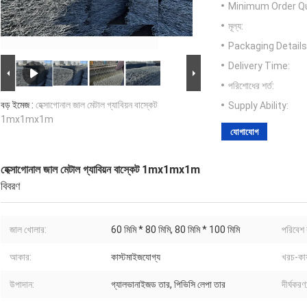
Minimum Order Qu
মূল্য:
Packaging Details
Delivery Time:
পরিশোধের শর্ত:
বড় ইমেজ :
হেক্সাগোনাল জাল মেটাল গ্যাবিয়ন বাস্কেট
Supply Ability:
1mx1mx1m
যোগাযোগ
হেক্সাগোনাল জাল মেটাল গ্যাবিয়ন বাস্কেট 1mx1mx1m
বিবরণ
জাল খোলার:
60 মিমি * 80 মিমি, 80 মিমি * 100 মিমি
পরিবেশ 
আকার:
কাস্টমাইজযোগ্য
খরচ-কার
উপাদান:
গ্যালভানাইজড তার, পিভিসি লেপা তার
দীর্ঘকরণ