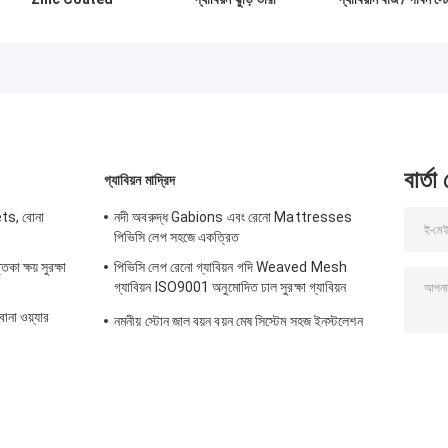
Metal Gabion
গ্যালভানাইজড বাঁধ সুরক্ষা
Cages দীর্ঘ জীবন
Baskets 60x80mm
Span
Hexagonal Mesh
বার্তা
গ্যাবিয়ন মাদ্রিদ
ts, বোনা
নদী অবরুদ্ধ Gabions এবং রেনো Mattresses
পিভিসি লেপ সহজে একত্রিত
 ক্ষয় সুরক্ষা
পিভিসি লেপ রেনো গ্যাবিয়ন গদি Weaved Mesh
গ্যাবিয়ন ISO9001 অনুমোদিত ঢাল সুরক্ষা গ্যাবিয়ন
বাস্কেট গদি
োনা ওয়্যার
নমনীয় স্টোন জাল বয়ন বয়ন মেষ সিস্টেম সহজ ইনস্টলেশন