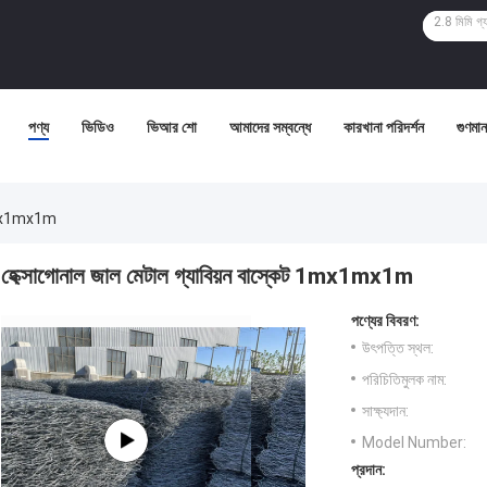
পণ্য
ভিডিও
ভিআর শো
আমাদের সম্বন্ধে
কারখানা পরিদর্শন
গুণমান 
ট 1mx1mx1m
হেক্সাগোনাল জাল মেটাল গ্যাবিয়ন বাস্কেট 1mx1mx1m
পণ্যের বিবরণ:
উৎপত্তি স্থল:
পরিচিতিমুলক নাম:
সাক্ষ্যদান:
Model Number:
প্রদান: