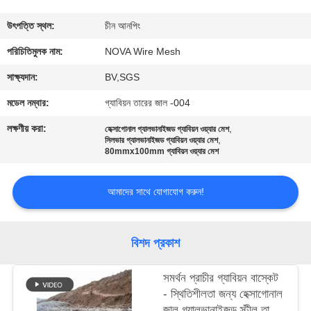
কারখানা
উৎপত্তি স্থল:
চীন আনপিং
পরিদর্শন
পরিচিতিমুলক নাম:
NOVA Wire Mesh
সাক্ষ্যদান:
BV,SGS
গুণমান
মডেল নম্বার:
গ্যাবিয়ন তারের জাল -004
নিয়ন্ত্রণ
লক্ষণীয় করা:
,
হেক্সাগোনাল গ্যালভানাইজড গ্যাবিয়ন ওয়্যার মেশ
,
সিলভার গ্যালভানাইজড গ্যাবিয়ন ওয়্যার মেশ
80mmx100mm গ্যাবিয়ন ওয়্যার মেশ
আমাদের
সাথে
আমাদের সাথে যোগাযোগ করুন!
যোগাযোগ
বিশদ প্রকাশ
খবর
সমর্থন প্রাচীর গ্যাবিয়ন বাস্কেট
- স্থিতিশীলতা জন্য হেক্সাগোনাল
মামলা
জাল গ্যালভানাইজড স্টীল তারের