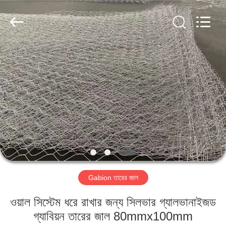
Metal
Wire
Mesh
Products
Co.,
Ltd..
All
Rights
বাড়ি
Reserved.
পণ্য
ভিডিও
ভিআর
শো
Gabion তারের জাল
আমাদের
ওয়াল সিস্টেম ধরে রাখার জন্য সিলভার গ্যালভানাইজড
সম্বন্ধে
গ্যাবিয়ন তারের জাল 80mmx100mm