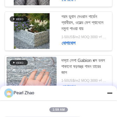
SITEMAP
গরম ডুবান দেওরান গার্ডেন
গ্যাবীয়স, ওয়েল্ড মেশ প্যানেলে
গোপনীয়তা
নমুনা পাওয়া যায়
নীতি
1-50US$/m2 MOQ:3000 বর্গ মিটার
যোগাযোগ
দস্তা লেপা Gabion বক্স ডবল
পাকানো ষড়যন্ত্র গাবন তারের
জাল
1-50US$/m2 MOQ:3000 বর্গ মিটার
যোগাযোগ
Pearl Zhao
সব
1:59 AM