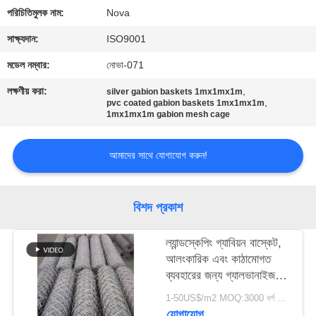
পরিচিতিমুলক নাম:
Nova
কারখানা
সাক্ষ্যদান:
ISO9001
পরিদর্শন
মডেল নম্বার:
নোভা-071
লক্ষণীয় করা:
,
silver gabion baskets 1mx1mx1m
গুণমান
,
pvc coated gabion baskets 1mx1mx1m
1mx1mx1m gabion mesh cage
নিয়ন্ত্রণ
আমাদের সাথে যোগাযোগ করুন!
আমাদের
সাথে
বিশদ প্রকাশ
যোগাযোগ
ল্যান্ডস্কেপিং গ্যাবিয়ন বাস্কেট,
খবর
আলংকারিক এবং কাঠামোগত
ব্যবহারের জন্য গ্যালভানাইজড
ষড়ভুজ তারের জাল বাক্স
1-50US$/m2 MOQ:3000 বর্গ মিটার
মামলা
যোগাযোগ