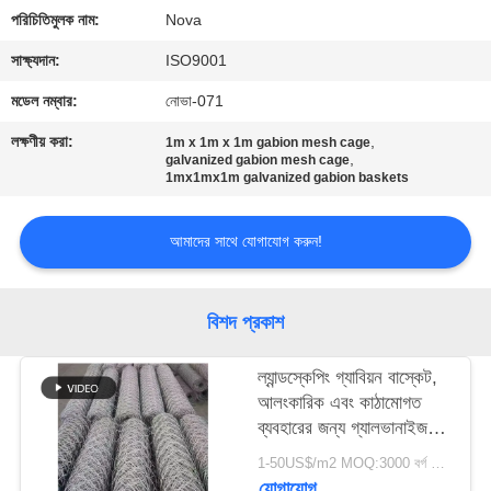
পরিচিতিমুলক নাম:
Nova
কারখানা
সাক্ষ্যদান:
ISO9001
পরিদর্শন
মডেল নম্বার:
নোভা-071
লক্ষণীয় করা:
,
1m x 1m x 1m gabion mesh cage
গুণমান
,
galvanized gabion mesh cage
1mx1mx1m galvanized gabion baskets
নিয়ন্ত্রণ
আমাদের সাথে যোগাযোগ করুন!
আমাদের
সাথে
বিশদ প্রকাশ
যোগাযোগ
ল্যান্ডস্কেপিং গ্যাবিয়ন বাস্কেট,
খবর
আলংকারিক এবং কাঠামোগত
ব্যবহারের জন্য গ্যালভানাইজড
ষড়ভুজ তারের জাল বাক্স
1-50US$/m2 MOQ:3000 বর্গ মিটার
মামলা
যোগাযোগ