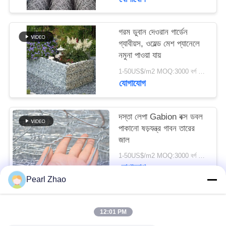
SITEMAP
গরম ডুবান দেওরান গার্ডেন
গ্যাবীয়স, ওয়েল্ড মেশ প্যানেলে
গোপনীয়তা
নমুনা পাওয়া যায়
নীতি
1-50US$/m2 MOQ:3000 বর্গ মিটার
যোগাযোগ
দস্তা লেপা Gabion বক্স ডবল
পাকানো ষড়যন্ত্র গাবন তারের
জাল
1-50US$/m2 MOQ:3000 বর্গ মিটার
যোগাযোগ
Pearl Zhao
সব
12:01 PM