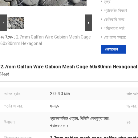
মূল্য:
প্যাকেজিং বিবরণ:
ডেলিভারি সময়:
পরিশোধের শর্ত:
বড় ইমেজ :
2.7mm Galfan Wire Gabion Mesh Cage
যোগানের ক্ষমতা:
60x80mm Hexagonal
যোগাযোগ
2.7mm Galfan Wire Gabion Mesh Cage 60x80mm Hexagonal
বিবরণ
তারের ব্যাস:
2.0-4.0 মিমি
জাল আক
গর্তের আকার:
ষড়ভুজ
প্রকার:
গ্যালভানজিড ওয়্যার, পিভিসি লেপযুক্ত তার,
উপাদান:
রঙ:
গ্যালফান তার