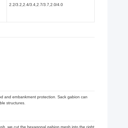
2.2/3.2,2.4/3.4,2.7/3.7,2.0/4.0
flood and embankment protection. Sack gabion can
ble structures.
h, we cut the hexagonal gabion mesh into the right