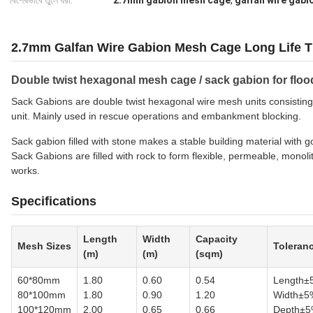
বিশেষভাবে তুলে ধরা:
2.7mm gabion mesh cage
,
galfan wire gab
2.7mm Galfan Wire Gabion Mesh Cage Long Life 
Double twist hexagonal mesh cage / sack gabion for floo
Sack Gabions are double twist hexagonal wire mesh units consisting 
unit. Mainly used in rescue operations and embankment blocking.
Sack gabion filled with stone makes a stable building material with g
Sack Gabions are filled with rock to form flexible, permeable, monoli
works.
Specifications
Length
Width
Capacity
Mesh Sizes
Toleran
(m)
(m)
(sqm)
60*80mm
1.80
0.60
0.54
Length±
80*100mm
1.80
0.90
1.20
Width±5
100*120mm
2.00
0.65
0.66
Depth±