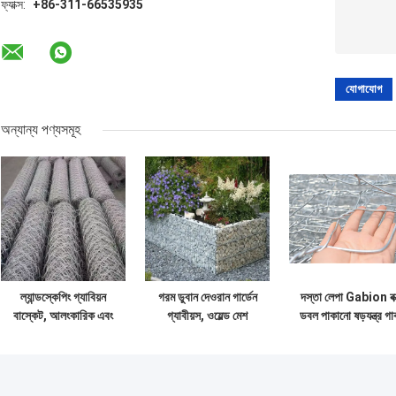
ফ্যাক্স:
+86-311-66535935
অন্যান্য পণ্যসমূহ
ল্যান্ডস্কেপিং গ্যাবিয়ন
গরম ডুবান দেওরান গার্ডেন
দস্তা লেপা Gabion বক
বাস্কেট, আলংকারিক এবং
গ্যাবীয়স, ওয়েল্ড মেশ
ডবল পাকানো ষড়যন্ত্র গা
কাঠামোগত ব্যবহারের জন্য
প্যানেলে নমুনা পাওয়া যায়
তারের জাল
গ্যালভানাইজড ষড়ভুজ
তারের জাল বাক্স