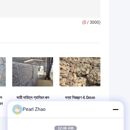
(
0
/ 3000)
্স
ভারী দায়িত্ব গ্যাবিয়ন বক্স
বন্যা নিয়ন্ত্রণ 4.0mm
বন
ঢাল সুরক্ষা সমর্থন দেয়াল
Gabion Mesh
Pearl Zhao
উত্থাপিত বাগান বিছানা
Cage জন্য পাথর ব্যাগ
গ্যালভানাইজড বোনা
Gabion বাক্স নদী ভরাট
গ্যাবিয়ন বাস্কেট
Gabion ব্যাগ পিভিসি
লেপা ব্যাগ Gabion বাক্স
12:46 AM