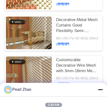
যোগাযোগ
SITEMAP
Decorative Metal Mesh
Curtains Good
গোপনীয়তা
Flexibility Semi-
নীতি
transparent For Your
$50 USD Per M2 MOQ:100m2
High-class Decorative
যোগাযোগ
Purpose
Customizable
Decorative Wire Mesh
with 3mm-18mm Mesh
Opening 0.5-2mm Wire
$50 USD Per M2 MOQ:100m2
Diameter and
যোগাযোগ
40%-85% Open Area
Pearl Zhao
সব
2:29 AM