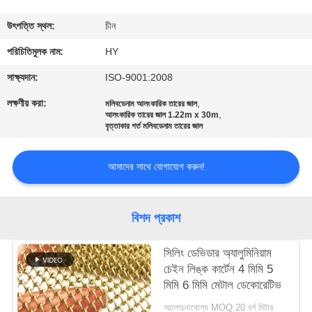
কারখানা
উৎপত্তি স্থল:
চীন
পরিদর্শন
পরিচিতিমুলক নাম:
HY
সাক্ষ্যদান:
ISO-9001:2008
গুণমান
লক্ষণীয় করা:
,
মলিবডেনাম আলংকারিক তারের জাল
,
আলংকারিক তারের জাল 1.22m x 30m
নিয়ন্ত্রণ
বৃত্তাকার গর্ত মলিবডেনাম তারের জাল
আমাদের
আমাদের সাথে যোগাযোগ করুন!
সাথে
যোগাযোগ
বিশদ প্রকাশ
সিলিং ডেভিডার অ্যালুমিনিয়াম
খবর
চেইন লিঙ্ক কার্টেন 4 মিমি 5
মিমি 6 মিমি মেটাল ডেকোরেটিভ
মামলা
আলোচনাযোগ্য MOQ:20 বর্গ মিটার