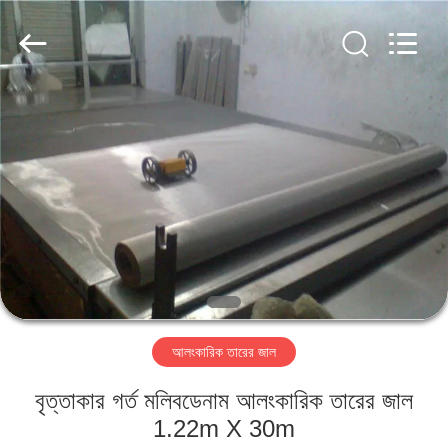
Metal
Wire
Mesh
Products
Co.,
Ltd..
All
Rights
বাড়ি
Reserved.
পণ্য
ভিডিও
ভিআর
শো
আলংকারিক তারের জাল
আমাদের
বৃত্তাকার গর্ত মলিবডেনাম আলংকারিক তারের জাল
সম্বন্ধে
1.22m X 30m