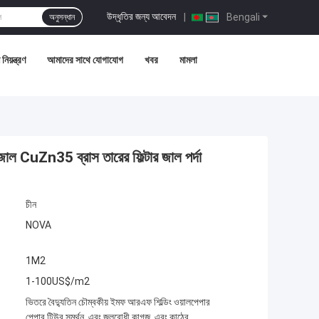
উদ্ধৃতির জন্য আবেদন
|
Bengali
অনুসন্ধান
নিয়ন্ত্রণ
আমাদের সাথে যোগাযোগ
খবর
মামলা
জাল CuZn35 ব্রাস তারের ফিল্টার জাল পর্দা
চীন
NOVA
1M2
1-100US$/m2
ভিতরে বৈদ্যুতিন চৌম্বকীয় ইমফ আরএফ শিল্ডিং ওয়ালপেপার
পেপার টিউব সমর্থন, এবং জলরোধী কাগজ, এবং কাঠের