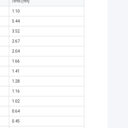
খোলার (মিমি)
1.10
5.44
3.52
2.67
2.04
1.66
1.41
1.28
1.16
1.02
0.64
0.45