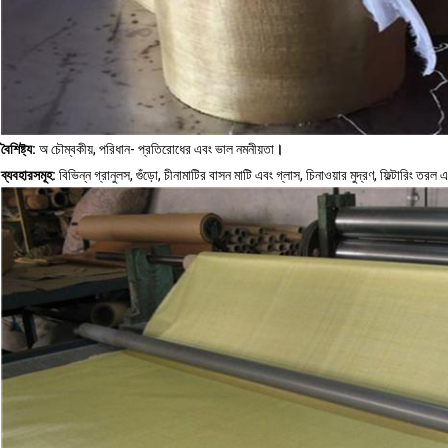
বৈশিষ্ট্য:
অ চৌম্বকীয়, পরিধান- প্রতিরোধের এবং ভাল নমনীয়তা
।
ব্যবহারসমূহ:
বিভিন্ন গ্রানুলস, গুঁড়ো, চীনামাটির বাসন মাটি এবং গ্লাস, চিনাওয়ার মুদ্রণ, ফিল্টারিং তরল এ