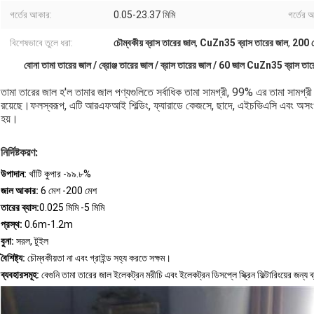
গর্তের আকার:
0.05-23.37 মিমি
গর্তের 
বিশেষভাবে তুলে ধরা:
চৌম্বকীয় ব্রাস তারের জাল
,
CuZn35 ব্রাস তারের জাল
,
200 মে
বোনা তামা তারের জাল / ব্রোঞ্জ তারের জাল / ব্রাস তারের জাল / 60 জাল CuZn35 ব্রাস তারের 
তামা তারের জাল হ'ল তামার জাল পণ্যগুলিতে সর্বাধিক তামা সামগ্রী, 99% এর তামা সামগ্র
রয়েছে।ফলস্বরূপ, এটি আরএফআই শিল্ডিং, ফ্যারাডে কেজসে, ছাদে, এইচভিএসি এবং অসংখ্য 
হয়।
নির্দিষ্টকরণ:
উপাদান:
খাঁটি কুপার -৯৯.৮%
জাল আকার:
6 মেশ -200 মেশ
তারের ব্যাস:
0.025 মিমি -5 মিমি
প্রস্থ:
0.6m-1.2m
বুনা:
সরল, টুইল
বৈশিষ্ট্য:
চৌম্বকীয়তা না এবং গ্রাইন্ড সহ্য করতে সক্ষম।
ব্যবহারসমূহ:
বেগুনি তামা তারের জাল ইলেকট্রন মরীচি এবং ইলেকট্রন ডিসপ্লে স্ক্রিন ফিল্টারিংয়ের জন্য ব