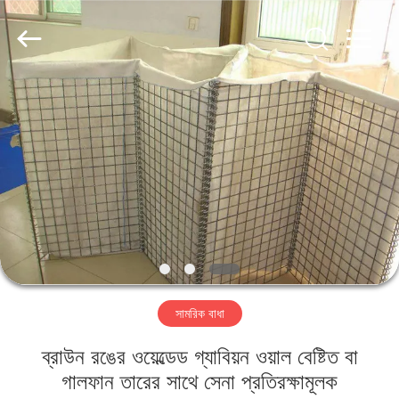
Metal
Wire
Mesh
Products
Co.,
Ltd..
All
Rights
বাড়ি
Reserved.
পণ্য
ভিডিও
ভিআর
শো
সামরিক বাধা
আমাদের
ব্রাউন রঙের ওয়েল্ডেড গ্যাবিয়ন ওয়াল বেষ্টিত বা
সম্বন্ধে
গালফান তারের সাথে সেনা প্রতিরক্ষামূলক