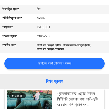
কারখানা
উৎপত্তি স্থল:
চীন
পরিদর্শন
পরিচিতিমুলক নাম:
Nova
সাক্ষ্যদান:
ISO9001
গুণমান
মডেল নম্বার:
নোভা-273
নিয়ন্ত্রণ
লক্ষণীয় করা:
,
,
ঢালাই করা হেস্কো প্রাচীর
গালফান তারের হেস্কো প্রাচীর
ঢালাই করা হেস্কো সেনাবাহিনী
আমাদের
আমাদের সাথে যোগাযোগ করুন!
সাথে
যোগাযোগ
বিশদ প্রকাশ
খবর
গ্যালভানাইজড ওয়্যার ফিনিস
মিলিটারি হেস্কো বাধা ভারী-ডুয়িং
মামলা
অ বোনা পলিপ্রোপিলিন