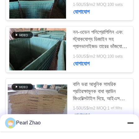
জিওটেক্সটাইল এবং বিভিন্ন
1-50US$/m2 MOQ:100 sets
আকারের
যোগাযোগ
SITEMAP
নন-ওভেন পলিপ্রোপিলিন এবং
গোপনীয়তা
স্ট্যাকযোগ্য ডিজাইন সহ
নীতি
গ্যালভানাইজড তারের ভাঁজযোগ্য
বালি-মাটি ভর্তি প্রতিরক্ষা বাধা
1-50US$/m2 MOQ:100 sets
যোগাযোগ
বালি ভরা আধুনিক সামরিক
প্রতিরক্ষামূলক বাধা ব্রাউন
জিওটেক্সটাইল দিয়ে, আইএসও
পাস
1-50US$/m2 MOQ:1 বর্গ মিটার
যোগাযোগ
Pearl Zhao