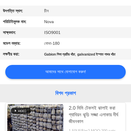
কারখানা
উৎপত্তি স্থল:
চীন
পরিদর্শন
পরিচিতিমুলক নাম:
Nova
সাক্ষ্যদান:
ISO9001
গুণমান
মডেল নম্বার:
নোভা-180
নিয়ন্ত্রণ
লক্ষণীয় করা:
,
Gabion শিলা প্রাচীর খাঁচা
galvanized ইস্পাত পাথর খাঁচা
আমাদের
আমাদের সাথে যোগাযোগ করুন!
সাথে
যোগাযোগ
বিশদ প্রকাশ
খবর
2.0 মিমি টেকসই ঝালাই করা
গ্যাবিয়ন ঝুড়ি সজ্জা এলাকায় দীর্ঘ
জীবনকাল
মামলা
1-50US$/m2 MOQ:200 sets