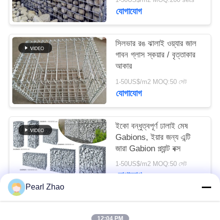
যোগাযোগ
সাইট
ম্যাপ
সিলভার রঙ ঝালাই ওয়্যার জাল
গাবন গ্লাস স্কয়ার / বৃত্তাকার
আকার
গোপনীয়তা
1-50US$/m2 MOQ:50 সেট
নীতি
যোগাযোগ
ইকো বন্ধুত্বপূর্ণ ঢালাই মেষ
Gabions, ইয়ার জন্য এন্টি
জারা Gabion প্ল্যান্ট বক্স
1-50US$/m2 MOQ:50 সেট
যোগাযোগ
Pearl Zhao
সব
12:04 PM