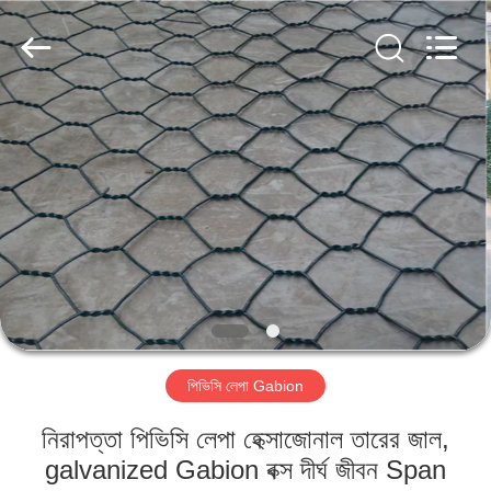
Metal
Wire
Mesh
Products
Co.,
Ltd..
All
Rights
বাড়ি
Reserved.
পণ্য
ভিডিও
ভিআর
শো
পিভিসি লেপা Gabion
আমাদের
নিরাপত্তা পিভিসি লেপা হেক্সাজোনাল তারের জাল,
সম্বন্ধে
galvanized Gabion বক্স দীর্ঘ জীবন Span