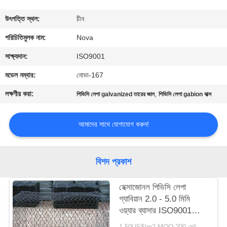
কারখানা
উৎপত্তি স্থল:
চীন
পরিদর্শন
পরিচিতিমুলক নাম:
Nova
সাক্ষ্যদান:
ISO9001
গুণমান
মডেল নম্বার:
নোভা-167
নিয়ন্ত্রণ
লক্ষণীয় করা:
,
পিভিসি লেপা galvanized তারের জাল
পিভিসি লেপা gabion বাক্স
আমাদের
আমাদের সাথে যোগাযোগ করুন!
সাথে
যোগাযোগ
বিশদ প্রকাশ
খবর
হেক্সাজোনল পিভিসি লেপা
গ্যাবিয়ান 2.0 - 5.0 মিমি
ওয়্যার ব্যাসার ISO9001
মামলা
অনুমোদিত
1-50US$/m2 MOQ:200 সেট