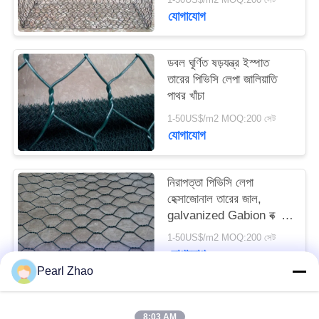
যোগাযোগ
SITEMAP
ডবল ঘূর্ণিত ষড়যন্ত্র ইস্পাত
গোপনীয়তা
তারের পিভিসি লেপা জালিয়াতি
পাথর খাঁচা
নীতি
1-50US$/m2 MOQ:200 সেট
যোগাযোগ
নিরাপত্তা পিভিসি লেপা
হেক্সাজোনাল তারের জাল,
galvanized Gabion বক্স
দীর্ঘ জীবন Span
1-50US$/m2 MOQ:200 সেট
যোগাযোগ
Pearl Zhao
সব
8:03 AM