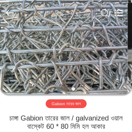
Metal
Wire
Mesh
Products
Co.,
Ltd..
All
Rights
বাড়ি
Reserved.
পণ্য
ভিডিও
ভিআর
শো
Gabion তারের জাল
আমাদের
চাঙ্গা Gabion তারের জাল / galvanized ওয়াল
সম্বন্ধে
বাস্কেট 60 * 80 মিমি হল আকার