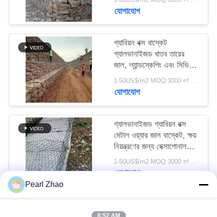
যোগাযোগ
SITEMAP
গ্যাবিয়ন বক্স বাস্কেট
গোপনীয়তা
গ্যালভানাইজড ধাতব তারের
জাল, ল্যান্ডস্কেপিং এবং সিভিল
নীতি
ইঞ্জিনিয়ারিংয়ের জন্য হেক্সাগোনাল
1-50US$/m2 MOQ:3000 বর্গ মিটার
ডিজাইন
যোগাযোগ
গ্যালভানাইজড গ্যাবিয়ন বক্স
মেটাল ওয়্যার জাল বাস্কেট, ক্ষয়
নিয়ন্ত্রণের জন্য হেক্সাগোনাল
জাল
1-50US$/m2 MOQ:3000 বর্গ মিটার
যোগাযোগ
Pearl Zhao
সব
8:52 AM