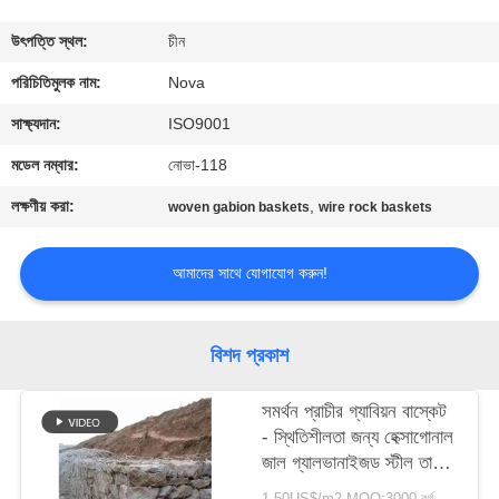
কারখানা
উৎপত্তি স্থল:
চীন
পরিদর্শন
পরিচিতিমুলক নাম:
Nova
সাক্ষ্যদান:
ISO9001
গুণমান
মডেল নম্বার:
নোভা-118
নিয়ন্ত্রণ
লক্ষণীয় করা:
,
woven gabion baskets
wire rock baskets
আমাদের
আমাদের সাথে যোগাযোগ করুন!
সাথে
যোগাযোগ
বিশদ প্রকাশ
খবর
সমর্থন প্রাচীর গ্যাবিয়ন বাস্কেট
- স্থিতিশীলতা জন্য হেক্সাগোনাল
জাল গ্যালভানাইজড স্টীল তারের
মামলা
বক্স
1-50US$/m2 MOQ:3000 বর্গ মিটার