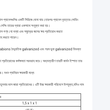
জাল প্যানেলগুলির একটি সিরিজে বোনা যায়।তারপর প্যানেল বৃহত্তর লোডিং
ি লেসিং তারের দ্বারা একসাথে সংযুক্ত করা হয়।
িকাল পণ্য।যা বন্যা এবং সমুদ্রের জলের ক্ষয় প্রতিরোধ করতে
বরাহ করতে পারেন।
bions বৈদ্যুতিক galvanized এবং গরম ডুবা galvanized বিভক্ত
িচা প্রতিরোধের কর্মক্ষমতা সরবরাহ করে। অভ্যন্তরীণ তারটি কার্বন ইস্পাত তার
। যখন গ্যাবিয়ন ক্ষয়কারী মধ্যে
র তুলনায় ভাল জারা প্রতিরোধের। এটি উচ্চ ক্ষয়কারী পরিবেশে উপযুক্ত,যদিও দাম
র
1,5 x 1 x 1
৩x১x১