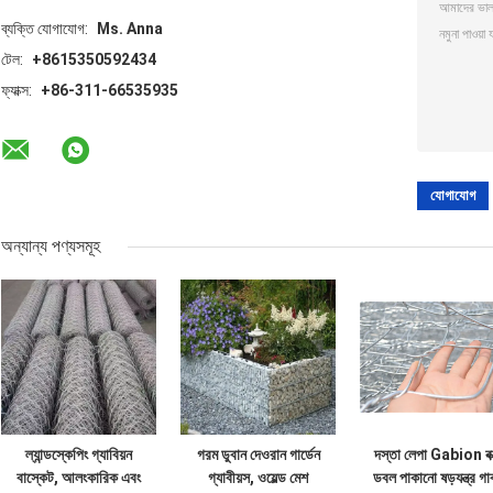
ব্যক্তি যোগাযোগ:
Ms. Anna
টেল:
+8615350592434
ফ্যাক্স:
+86-311-66535935
অন্যান্য পণ্যসমূহ
ল্যান্ডস্কেপিং গ্যাবিয়ন
গরম ডুবান দেওরান গার্ডেন
দস্তা লেপা Gabion বক
বাস্কেট, আলংকারিক এবং
গ্যাবীয়স, ওয়েল্ড মেশ
ডবল পাকানো ষড়যন্ত্র গা