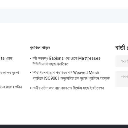
কাঠামোগত ব্যবহারের জন্য
প্যানেলে নমুনা পাওয়া যায়
তারের জাল
গ্যালভানাইজড ষড়ভুজ
তারের জাল বাক্স
বার্তা
গ্যাবিয়ন মাদ্রিদ
ts, বোনা
নদী অবরুদ্ধ Gabions এবং রেনো Mattresses
পিভিসি লেপ সহজে একত্রিত
 ক্ষয় সুরক্ষা
পিভিসি লেপ রেনো গ্যাবিয়ন গদি Weaved Mesh
গ্যাবিয়ন ISO9001 অনুমোদিত ঢাল সুরক্ষা গ্যাবিয়ন বাস্কেট
গদি
োনা ওয়্যার স্টোন
নমনীয় স্টোন জাল বয়ন বয়ন মেষ সিস্টেম সহজ ইনস্টলেশন