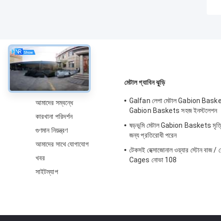
সম্বন্ধে
মেটাল গ্যাবিন ঝুড়ি
Galfan লেপা মেটাল Gabion Baske
আমাদের সম্বন্ধে
Gabion Baskets সহজ ইনস্টলেশন
কারখানা পরিদর্শন
ষড়ভূমি মেটাল Gabion Baskets মৃত্তিকা
গুণমান নিয়ন্ত্রণ
জন্য প্রতিরোধী পরেন
আমাদের সাথে যোগাযোগ
টেকসই হেক্সাজোনাল ওয়্যার স্টোন বাজ / ব
খবর
Cages নোভা 108
সাইটম্যাপ