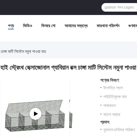
পণ্য
ভিডিও
ভিআর শো
আমাদের সম্বন্ধে
কারখানা পরিদর্শন
গুণমান 
 চাঙ্গা মাটি সিস্টেম নমুনা পাওয়া যায়
হাই স্ট্রেংথ হেক্সাজোনাল গ্যাবিয়ান বক্স চাঙ্গা মাটি সিস্টেম নমুনা পাওয়া 
পণ্যের বিবরণ:
উৎপত্তি স্থল:
পরিচিতিমুলক নাম:
সাক্ষ্যদান:
মডেল নম্বার:
প্রদান:
ন্যূনতম চাহিদার পরিমাণ: