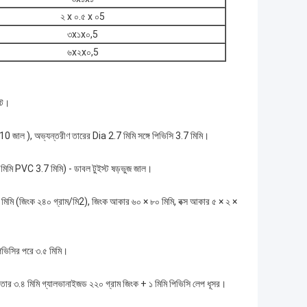
২ x ০.৫ x ০5
৩x১x০,5
৬x২x০,5
েট।
 × 10 জাল ), অভ্যন্তরীণ তারের Dia 2.7 মিমি সঙ্গে পিভিসি 3.7 মিমি।
7 মিমি PVC 3.7 মিমি) - ডাবল টুইস্ট ষড়ভুজ জাল।
২.২ মিমি (জিংক ২৪০ গ্রাম/মি2), জিংক আকার ৬০ × ৮০ মিমি, বক্স আকার ৫ × ২ ×
 পিভিসির পরে ৩.৫ মিমি।
েজ তার ৩.৪ মিমি গ্যালভানাইজড ২২০ গ্রাম জিংক + ১ মিমি পিভিসি লেপ ধূসর।