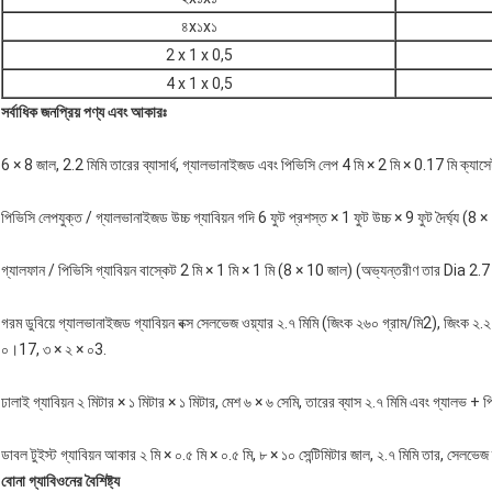
৪x১x১
2 x 1 x 0,5
4 x 1 x 0,5
সর্বাধিক জনপ্রিয় পণ্য এবং আকারঃ
6 × 8 জাল, 2.2 মিমি তারের ব্যাসার্ধ, গ্যালভানাইজড এবং পিভিসি লেপ 4 মি × 2 মি × 0.17 মি ক্যাস
পিভিসি লেপযুক্ত / গ্যালভানাইজড উচ্চ গ্যাবিয়ন গদি 6 ফুট প্রশস্ত × 1 ফুট উচ্চ × 9 ফুট দৈর্ঘ্য (8
গ্যালফান / পিভিসি গ্যাবিয়ন বাস্কেট 2 মি × 1 মি × 1 মি (8 × 10 জাল) (অভ্যন্তরীণ তার Dia 2.
গরম ডুবিয়ে গ্যালভানাইজড গ্যাবিয়ন বক্স সেলভেজ ওয়্যার ২.৭ মিমি (জিংক ২৬০ গ্রাম/মি2), জিংক 
০।17, ৩ × ২ × ০3.
ঢালাই গ্যাবিয়ন ২ মিটার × ১ মিটার × ১ মিটার, মেশ ৬ × ৬ সেমি, তারের ব্যাস ২.৭ মিমি এবং গ্যালভ +
ডাবল টুইস্ট গ্যাবিয়ন আকার ২ মি × ০.৫ মি × ০.৫ মি, ৮ × ১০ সেন্টিমিটার জাল, ২.৭ মিমি তার, সেলভ
বোনা গ্যাবিওনের বৈশিষ্ট্য