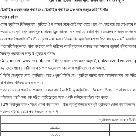
বিশেষভাবে তুলে ধরা:
galvanized প্রাচীর ঝুড়ি
,
বাগান প্রাচীর তারের ঝুড়ি
টেক্সটাইল ওয়্যার জাল গ্যাবিয়ন / টেক্সটাইল গ্যাবিয়ন এবং জাল মজবুত মাটি সিস্টেম
পণ্যের বর্ণনাঃ
বোনা গ্যাবিয়ন বিভিন্ন ক্ষয় প্রতিরোধী উপকরণ থেকে তৈরি করা যেতে পারে এবং তারপরে ছয় কোণাকার 
ক্ষমতা এবং স্থায়িত্ব জন্য পুরু selvedge তারের যোগ করা হয়. বোনা গ্যাবিয়নগুলির বিভিন্ন অংশগুল
বোনা গ্যাবিওনগুলি নদীর তীরে সুরক্ষা এবং বন্যার নিয়ন্ত্রণের অ্যাপ্লিকেশনগুলিতে ব্যবহৃত একটি ক্লাস
পারেঅতিরিক্তভাবে, বাঁকা কাঠামো ভারী দায়িত্ব অ্যাপ্লিকেশন ব্যবহার করা উচ্চতর প্রসার্য শক্তি সর
বিভিন্ন প্রয়োগের জন্য উপযুক্ত উপাদানঃ
Galvanized woven gabions. বিভিন্ন দস্তা লেপ ওজন অনুযায়ী, galvanized woven ga
করা যেতে পারে। ভারী দস্তা লেপ ওজন,আরও ভাল জারা প্রতিরোধের কর্মক্ষমতা.
পিভিসি লেপযুক্ত বোনা গ্যাবিয়ন। আরও পুরু পিভিসি লেপ গ্যাবিয়ন বাক্সের জন্য অসামান্য ক্ষয় এবং মর
বা গ্যালভানাইজড তার হতে পারে।
গ্যালফান বোনা গ্যাবিয়ন গ্যালফান বোনা গ্যাবিয়ন 5% অ্যালুমিনিয়াম-জিংক খাদ উপাদান গ্যাবিয়ন বোঝায়
পরিবেশে, পৃষ্ঠটি ক্ষয় এবং মরিচা প্রতিরোধের জন্য একটি অক্সিডেশন ফিল্ম গঠন করবে।
10% অ্যালুমিনিয়াম - জিংক বোনা গ্যাবিয়নস। উচ্চ অ্যালুমিনিয়াম সামগ্রী গ্যালফান বোনা গ্যাবিয়নসে
গ্যালভানাইজড বোনা গ্যাবিওনের চেয়ে বেশি.
গ্যাবিয়ন বক্সের আকার/মিটা
১x১x১
২x১x১