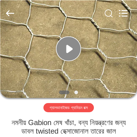
Metal
Wire
Mesh
Products
Co.,
Ltd..
All
Rights
বাড়ি
Reserved.
পণ্য
ভিডিও
ভিআর
শো
গ্যালভানাইজড গ্যাবিয়ন বক্স
আমাদের
নমনীয় Gabion মেষ খাঁচা, বন্য নিয়ন্ত্রণের জন্য
সম্বন্ধে
ডাবল twisted হেক্সাজোনাল তারের জাল