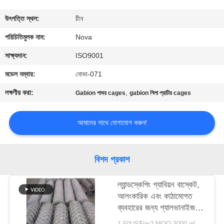
কারখানা
উৎপত্তি স্থল:
চীন
পরিদর্শন
পরিচিতিমুলক নাম:
Nova
সাক্ষ্যদান:
ISO9001
গুণমান
মডেল নম্বার:
নোভা-071
নিয়ন্ত্রণ
লক্ষণীয় করা:
,
Gabion পাথর cages
gabion শিলা প্রাচীর cages
আমাদের
আমাদের সাথে যোগাযোগ করুন!
সাথে
যোগাযোগ
বিশদ প্রকাশ
খবর
ল্যান্ডস্কেপিং গ্যাবিয়ন বাস্কেট,
আলংকারিক এবং কাঠামোগত
ব্যবহারের জন্য গ্যালভানাইজড
মামলা
ষড়ভুজ তারের জাল বাক্স
1-50US$/m2 MOQ:3000 বর্গ মিটার