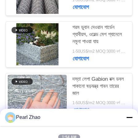
যোগাযোগ
SITEMAP
গরম ডুবান দেওরান গার্ডেন
গোপনীয়তা
গ্যাবীয়স, ওয়েল্ড মেশ প্যানেলে
নমুনা পাওয়া যায়
নীতি
1-50US$/m2 MOQ:3000 বর্গ মিটার
যোগাযোগ
দস্তা লেপা Gabion বক্স ডবল
পাকানো ষড়যন্ত্র গাবন তারের
জাল
1-50US$/m2 MOQ:3000 বর্গ মিটার
যোগাযোগ
Pearl Zhao
সব
1:54 AM