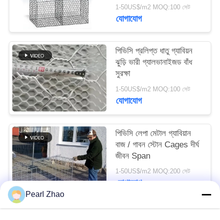
Hexagonal Mesh
1-50US$/m2 MOQ:100 সেট
যোগাযোগ
SITEMAP
পিভিসি প্রলিপ্ত ধাতু গ্যাবিয়ন
গোপনীয়তা
ঝুড়ি ভারী গ্যালভানাইজড বাঁধ
নীতি
সুরক্ষা
1-50US$/m2 MOQ:100 সেট
যোগাযোগ
পিভিসি লেপা মেটাল গ্যাবিয়ান
বাজ / গাবন স্টোন Cages দীর্ঘ
জীবন Span
1-50US$/m2 MOQ:200 সেট
যোগাযোগ
Pearl Zhao