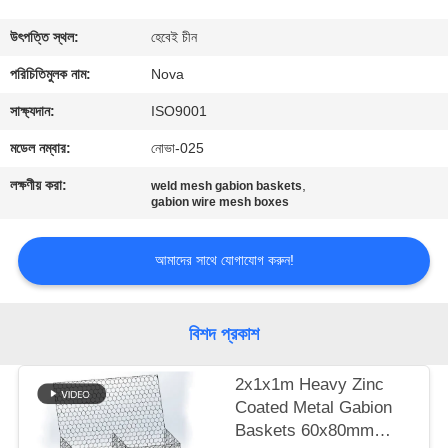
কারখানা
উৎপত্তি স্থল:
হেবেই চীন
পরিদর্শন
পরিচিতিমুলক নাম:
Nova
সাক্ষ্যদান:
ISO9001
গুণমান
মডেল নম্বার:
নোভা-025
নিয়ন্ত্রণ
লক্ষণীয় করা:
,
weld mesh gabion baskets
gabion wire mesh boxes
আমাদের
আমাদের সাথে যোগাযোগ করুন!
সাথে
যোগাযোগ
বিশদ প্রকাশ
খবর
2x1x1m Heavy Zinc
Coated Metal Gabion
মামলা
Baskets 60x80mm